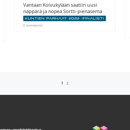
Vantaan Koivukylään saatiin uusi
näppärä ja nopea Sortti-pienasema
Kuntien parhaat 2022 -finalisti
0 kommentit
1
2