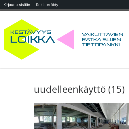
Kirjaudu sisään
Rekisteröidy
Skip to content
Vaikuttavien
ratkaisujen
tietopankki
uudelleenkäyttö (15)