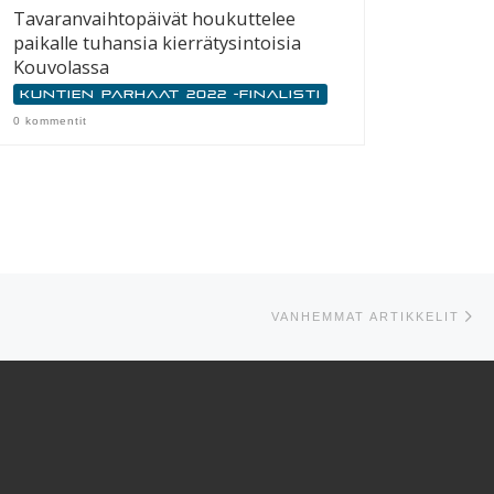
Tavaranvaihtopäivät houkuttelee
paikalle tuhansia kierrätysintoisia
Kouvolassa
Kuntien parhaat 2022 -finalisti
0 kommentit
Va
VANHEMMAT ARTIKKELIT