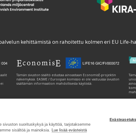
palvelun kehittämistä on rahoitettu kolmen eri EU Life-h
aalit
Tämän sivuston sisältö edustaa ainoastaan EconomisE-projektin
Tämä
näkemyksiä. EASME / Euroopan komissio ei ole vastuussa sivuston
unio
 ei
sisältämän informaation mahdollisesta käytöstä.
aino
komi
mahd
Evästeasetuks
tavuusseloste
|
Evästeasetukset
|
Lähetä palautetta (syke.fi)
sivuston suorituskykyä ja käyttöä, tarjotaksemme
emme sisältöä ja mainoksia.
Lue lisää evästeistä