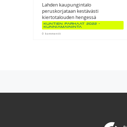
Lahden kaupungintalo
peruskorjataan kestävästi
kiertotalouden hengessä
Kuntien parhaat 2022 -
kunniamaininta
0 kommentit
Artikkelien navigointi