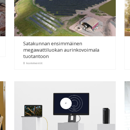
Satakunnan ensimmäinen
megawattiluokan aurinkovoimala
tuotantoon
0 kommentit