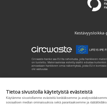
Kestävyysloikka-
Circwaste-hanke saa EU:lta rahoitusta, jolla hankkeen materi
on tuotettu. Materiaaleissa esitetty sisältö edustaa kuitenkin
ainoastaan hankkeen omia näkemyksiä, joista EU:n komissio
ole vastuussa.
Tietoa sivustolla käytetyistä evästeistä
Palvelukuvaus
|
Tietosuojailmoitus
|
Saavutet
Käytämme sivustollamme evästeitä kerätäksemme ja analysoidaksemme 
sosiaalisen median ominaisuuksia sekä parantaaksemme ja räätälöidäks
Powered by
– Suunniteltu
Customizrilla