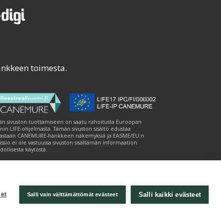
ankkeen toimesta.
n sivuston tuottamiseen on saatu rahoitusta Euroopan
nin LIFE-ohjelmasta. Tämän sivuston sisältö edustaa
astaan CANEMURE-hankkeen näkemyksiä ja EASME/EU:n
ssio ei ole vastuussa sivuston sisältämän informaation
ollisesta käytöstä.
Salli kaikki evästeet
et
Salli vain välttämättömät evästeet