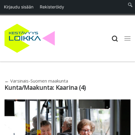
Kirjaudu sisään
Rekisteröidy
Skip to content
Searc
Vali
←
Varsinais-Suomen maakunta
Kunta/Maakunta:
Kaarina
(4)