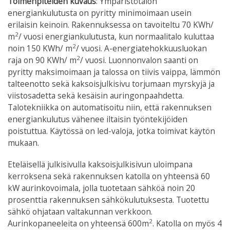
Toimenpiteiden kuvaus
: Ympäristötalon
energiankulutusta on pyritty minimoimaan usein
erilaisin keinoin. Rakennuksessa on tavoiteltu 70 KWh/
2
m
/ vuosi energiankulutusta, kun normaalitalo kuluttaa
2
noin 150 KWh/ m
/ vuosi. A-energiatehokkuusluokan
2
raja on 90 KWh/ m
/ vuosi. Luonnonvalon saanti on
pyritty maksimoimaan ja talossa on tiivis vaippa, lämmön
talteenotto sekä kaksoisjulkisivu torjumaan myrskyjä ja
viistosadetta sekä kesäisin auringonpaahdetta.
Talotekniikka on automatisoitu niin, että rakennuksen
energiankulutus vähenee iltaisin työntekijöiden
poistuttua. Käytössä on led-valoja, jotka toimivat käytön
mukaan.
Eteläisellä julkisivulla kaksoisjulkisivun uloimpana
kerroksena sekä rakennuksen katolla on yhteensä 60
kW aurinkovoimala, jolla tuotetaan sähköä noin 20
prosenttia rakennuksen sähkökulutuksesta. Tuotettu
sähkö ohjataan valtakunnan verkkoon.
2
Aurinkopaneeleita on yhteensä 600m
. Katolla on myös 4