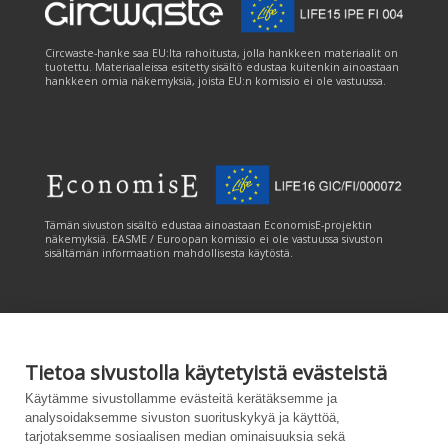
Circwaste-hanke saa EU:lta rahoitusta, jolla hankkeen materiaalit on
tuotettu. Materiaaleissa esitetty sisältö edustaa kuitenkin ainoastaan
hankkeen omia näkemyksiä, joista EU:n komissio ei ole vastuussa.
Tämän sivuston sisältö edustaa ainoastaan EconomisE-projektin
näkemyksiä. EASME / Euroopan komissio ei ole vastuussa sivuston
sisältämän informaation mahdollisesta käytöstä.
Tietoa sivustolla käytetyistä evästeistä
Tämän sivuston tuottamiseen on saatu rahoitusta Euroopan unionin
Käytämme sivustollamme evästeitä kerätäksemme ja
LIFE-ohjelmasta. Tämän sivuston sisältö edustaa ainoastaan
analysoidaksemme sivuston suorituskykyä ja käyttöä,
CANEMURE-hankkeen näkemyksiä ja EASME/EU:n komissio ei ole
tarjotaksemme sosiaalisen median ominaisuuksia sekä
vastuussa sivuston sisältämän informaation mahdollisesta käytöstä.