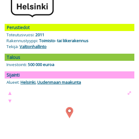
Perustiedot
Toteutusvuosi:
2011
Rakennustyyppi:
Toimisto- tai liikerakennus
Tekijä:
Valtionhallinto
Talous
Investointi:
500 000 euroa
Sijainti
Alueet:
Helsinki
,
Uudenmaan maakunta
▲
⤢
▼