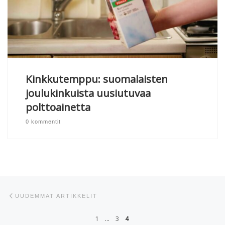
Kinkkutemppu: suomalaisten
joulukinkuista uusiutuvaa
polttoainetta
0 kommentit
Artikkelien navigointi
Uudemmat artikkelit
UUDEMMAT ARTIKKELIT
1
…
3
4