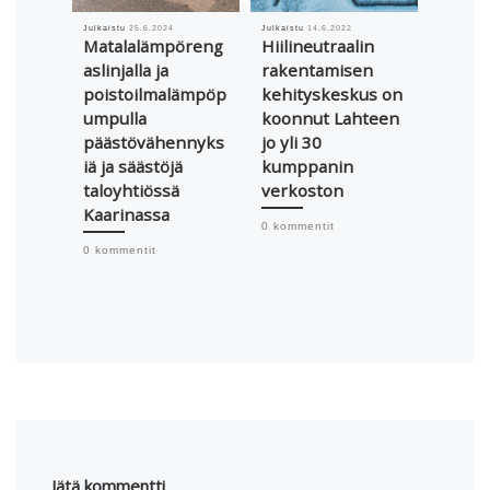
Julkaistu
25.6.2024
Julkaistu
14.6.2022
Julkaistu
Matalalämpöreng
Hiilineutraalin
Etelä-
aslinjalla ja
rakentamisen
hyödy
poistoilmalämpöp
kehityskeskus on
100 %
umpulla
koonnut Lahteen
erilli
päästövähennyks
jo yli 30
biojät
iä ja säästöjä
kumppanin
0 komme
taloyhtiössä
verkoston
Kaarinassa
0 kommentit
0 kommentit
Jätä kommentti