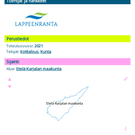
Toimijat ja hankkeet
Perustiedot
Toteutusvuosi:
2021
Tekijät:
Kotitalous
,
Kunta
Sijainti
Alue:
Etelä-Karjalan maakunta
▲
⤢
▼
i