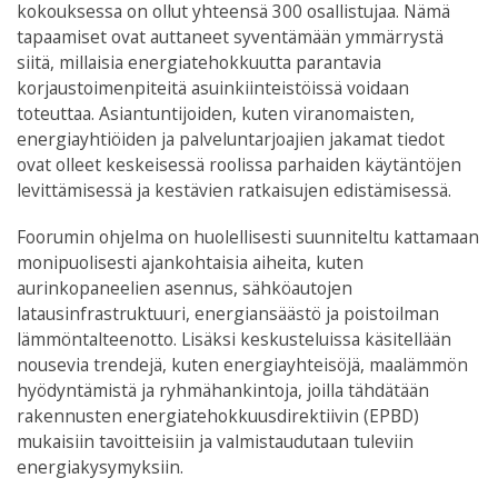
kokouksessa on ollut yhteensä 300 osallistujaa. Nämä
tapaamiset ovat auttaneet syventämään ymmärrystä
siitä, millaisia energiatehokkuutta parantavia
korjaustoimenpiteitä asuinkiinteistöissä voidaan
toteuttaa. Asiantuntijoiden, kuten viranomaisten,
energiayhtiöiden ja palveluntarjoajien jakamat tiedot
ovat olleet keskeisessä roolissa parhaiden käytäntöjen
levittämisessä ja kestävien ratkaisujen edistämisessä.
Foorumin ohjelma on huolellisesti suunniteltu kattamaan
monipuolisesti ajankohtaisia aiheita, kuten
aurinkopaneelien asennus, sähköautojen
latausinfrastruktuuri, energiansäästö ja poistoilman
lämmöntalteenotto. Lisäksi keskusteluissa käsitellään
nousevia trendejä, kuten energiayhteisöjä, maalämmön
hyödyntämistä ja ryhmähankintoja, joilla tähdätään
rakennusten energiatehokkuusdirektiivin (EPBD)
mukaisiin tavoitteisiin ja valmistaudutaan tuleviin
energiakysymyksiin.