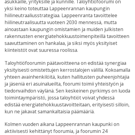
asukkaille, yrityksille ja kunnille. Taloyhtiöfoorumi on
yksi keino toteuttaa Lappeenrannan kaupungin
hiilineutraaliusstrategiaa. Lappeenranta tavoittelee
hiilineutraalisuutta vuoteen 2030 mennessä, mutta
ainoastaan kaupungin omistamien ja muiden julkisten
rakennusten energiatehokkuustoimenpiteillä tavoitteen
saavuttaminen on hankalaa, ja siksi myös yksityiset
kiinteistöt ovat suuressa roolissa.
Taloyhtiöfoorumin päätavoitteena on edistää synergiaa
yksityisesti omistettujen kerrostalojen välillä. Kokoamalla
yhteen avainhenkilöitä, kuten hallitusten puheenjohtajia
ja jäseniä eri asuinalueilta, foorumi toimii yhteistyön ja
tiedonvaihdon väylänä. Sen keskeinen pyrkimys on luoda
toimintaympäristö, jossa taloyhtiöt voivat yhdessä
edistää energiatehokkuustavoitteitaan, erityisesti silloin,
kun ne jakavat samankaltaisia päämääriä.
Kolmen vuoden aikana Lappeenrannan kaupunki on
aktiivisesti kehittänyt foorumia, ja foorumin 24