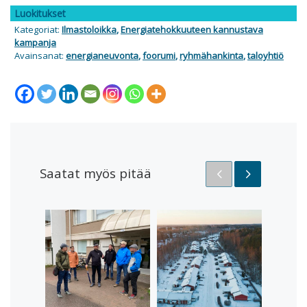
Luokitukset
Kategoriat:
Ilmastoloikka
,
Energiatehokkuuteen kannustava
kampanja
Avainsanat:
energianeuvonta
,
foorumi
,
ryhmähankinta
,
taloyhtiö
Saatat myös pitää