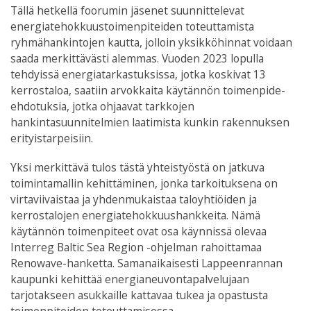
Tällä hetkellä foorumin jäsenet suunnittelevat
energiatehokkuustoimenpiteiden toteuttamista
ryhmähankintojen kautta, jolloin yksikköhinnat voidaan
saada merkittävästi alemmas. Vuoden 2023 lopulla
tehdyissä energiatarkastuksissa, jotka koskivat 13
kerrostaloa, saatiin arvokkaita käytännön toimenpide-
ehdotuksia, jotka ohjaavat tarkkojen
hankintasuunnitelmien laatimista kunkin rakennuksen
erityistarpeisiin.
Yksi merkittävä tulos tästä yhteistyöstä on jatkuva
toimintamallin kehittäminen, jonka tarkoituksena on
virtaviivaistaa ja yhdenmukaistaa taloyhtiöiden ja
kerrostalojen energiatehokkuushankkeita. Nämä
käytännön toimenpiteet ovat osa käynnissä olevaa
Interreg Baltic Sea Region -ohjelman rahoittamaa
Renowave-hanketta. Samanaikaisesti Lappeenrannan
kaupunki kehittää energianeuvontapalvelujaan
tarjotakseen asukkaille kattavaa tukea ja opastusta