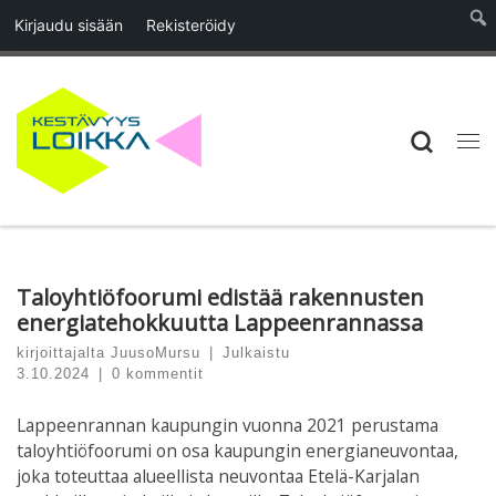
Kirjaudu sisään
Rekisteröidy
Skip to content
Searc
Vali
Taloyhtiöfoorumi edistää rakennusten
energiatehokkuutta Lappeenrannassa
kirjoittajalta
JuusoMursu
|
Julkaistu
3.10.2024
|
0 kommentit
Lappeenrannan kaupungin vuonna 2021 perustama
taloyhtiöfoorumi on osa kaupungin energianeuvontaa,
joka toteuttaa alueellista neuvontaa Etelä-Karjalan