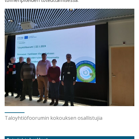
toimenpiteiden toteuttamisessa.
Taloyhtiöfoorumin kokouksen osallistujia