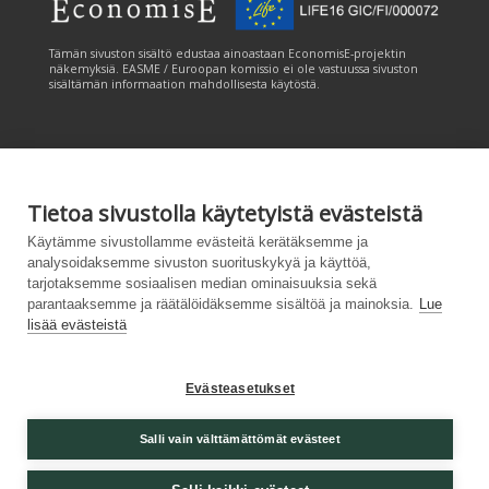
Tämän sivuston sisältö edustaa ainoastaan EconomisE-projektin
näkemyksiä. EASME / Euroopan komissio ei ole vastuussa sivuston
sisältämän informaation mahdollisesta käytöstä.
Tietoa sivustolla käytetyistä evästeistä
Tämän sivuston tuottamiseen on saatu rahoitusta Euroopan unionin
Käytämme sivustollamme evästeitä kerätäksemme ja
LIFE-ohjelmasta. Tämän sivuston sisältö edustaa ainoastaan
analysoidaksemme sivuston suorituskykyä ja käyttöä,
CANEMURE-hankkeen näkemyksiä ja EASME/EU:n komissio ei ole
tarjotaksemme sosiaalisen median ominaisuuksia sekä
vastuussa sivuston sisältämän informaation mahdollisesta käytöstä.
parantaaksemme ja räätälöidäksemme sisältöä ja mainoksia.
Lue
lisää evästeistä
Evästeasetukset
Palvelukuvaus
|
Tietosuojailmoitus
|
Salli vain välttämättömät evästeet
Saavutettavuusseloste
|
Evästeasetukset
|
Lähetä
palautetta (syke.fi)