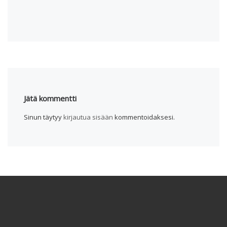
0 komme
Jätä kommentti
Sinun täytyy
kirjautua sisään
kommentoidaksesi.