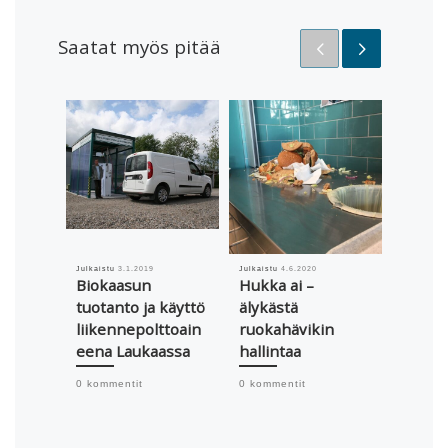
Saatat myös pitää
Julkaistu
3.1.2019
Julkaistu
4.6.2020
Julkaistu
Biokaasun
Hukka ai –
Selvit
tuotanto ja käyttö
älykästä
Suom
liikennepolttoain
ruokahävikin
jäteke
eena Laukaassa
hallintaa
pääos
valtak
0 kommentit
0 kommentit
vaati
tasoll