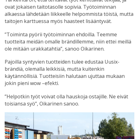
ovat jokaisen taitotasolle sopivia. Työtoiminnan
alkaessa lähdetään liikkeelle helpommista töistä, mutta
taitojen karttuessa myös haasteet lisääntyvät.
”Toiminta pyörii työtoiminnan ehdoilla. Teemme
tuotteita meidän omalle brändillemme, niin ettei meillä
ole mitään urakkatahtia”, sanoo Oikarinen.
Pajoilla syntyvien tuotteiden tulee edustaa Uusix-
brändiä, olemalla leikkisiä, mutta kuitenkin
käytännöllisiä. Tuotteisiin halutaan ujuttaa mukaan
jokin pieni wow –efekti.
”Helpotkin työt voivat olla hauskoja ostajille. Ne eivät
toisiansa syö”, Oikarinen sanoo.