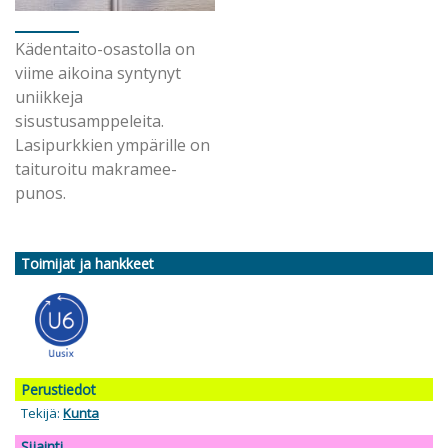
Kädentaito-osastolla on
viime aikoina syntynyt
uniikkeja
sisustusamppeleita.
Lasipurkkien ympärille on
taituroitu makramee-
punos.
Toimijat ja hankkeet
Perustiedot
Tekijä:
Kunta
Sijainti