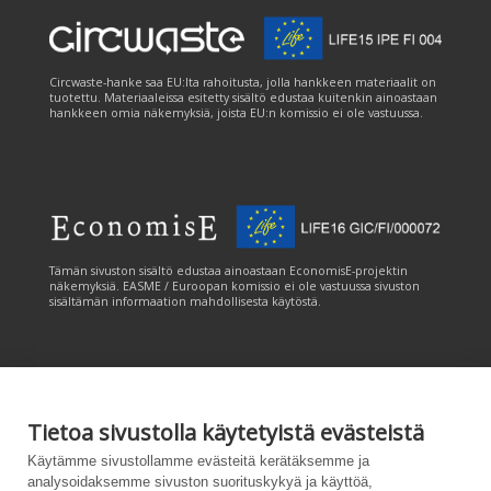
Circwaste-hanke saa EU:lta rahoitusta, jolla hankkeen materiaalit on
tuotettu. Materiaaleissa esitetty sisältö edustaa kuitenkin ainoastaan
hankkeen omia näkemyksiä, joista EU:n komissio ei ole vastuussa.
Tämän sivuston sisältö edustaa ainoastaan EconomisE-projektin
näkemyksiä. EASME / Euroopan komissio ei ole vastuussa sivuston
sisältämän informaation mahdollisesta käytöstä.
Tietoa sivustolla käytetyistä evästeistä
Tämän sivuston tuottamiseen on saatu rahoitusta Euroopan unionin
Käytämme sivustollamme evästeitä kerätäksemme ja
LIFE-ohjelmasta. Tämän sivuston sisältö edustaa ainoastaan
analysoidaksemme sivuston suorituskykyä ja käyttöä,
CANEMURE-hankkeen näkemyksiä ja EASME/EU:n komissio ei ole