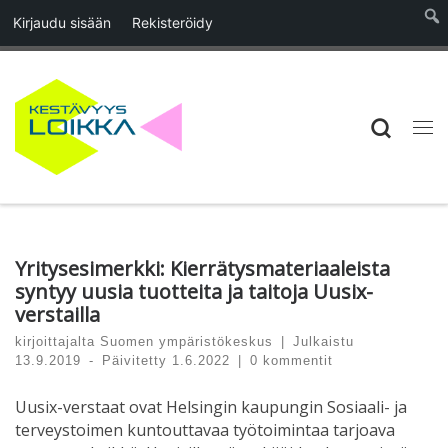
Kirjaudu sisään
Rekisteröidy
Skip to content
Searc
Vali
Yritysesimerkki: Kierrätysmateriaaleista
syntyy uusia tuotteita ja taitoja Uusix-
verstailla
kirjoittajalta
Suomen ympäristökeskus
|
Julkaistu
13.9.2019
-
Päivitetty
1.6.2022
|
0 kommentit
Uusix-verstaat ovat Helsingin kaupungin Sosiaali- ja
terveystoimen kuntouttavaa työtoimintaa tarjoava