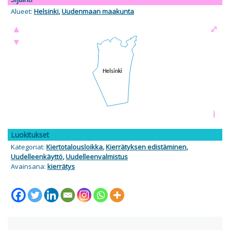
Alueet:
Helsinki
,
Uudenmaan maakunta
▲
⤢
▼
i
Luokitukset
Kategoriat:
Kiertotalousloikka
,
Kierrätyksen edistäminen
,
Uudelleenkäyttö
,
Uudelleenvalmistus
Avainsana:
kierrätys