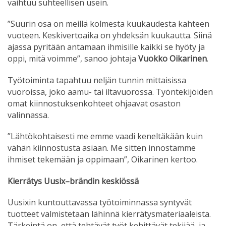
vaihtuu suhteellisen usein.
”Suurin osa on meillä kolmesta kuukaudesta kahteen
vuoteen. Keskivertoaika on yhdeksän kuukautta. Siinä
ajassa pyritään antamaan ihmisille kaikki se hyöty ja
oppi, mitä voimme”, sanoo johtaja
Vuokko Oikarinen
.
Työtoiminta tapahtuu neljän tunnin mittaisissa
vuoroissa, joko aamu- tai iltavuorossa. Työntekijöiden
omat kiinnostuksenkohteet ohjaavat osaston
valinnassa.
”Lähtökohtaisesti me emme vaadi keneltäkään kuin
vähän kiinnostusta asiaan. Me sitten innostamme
ihmiset tekemään ja oppimaan”, Oikarinen kertoo.
Kierrätys Uusix–brändin keskiössä
Uusixin kuntouttavassa työtoiminnassa syntyvät
tuotteet valmistetaan lähinnä kierrätysmateriaaleista.
Tärkeintä on, että tehtävät työt kehittävät tekijää, ja