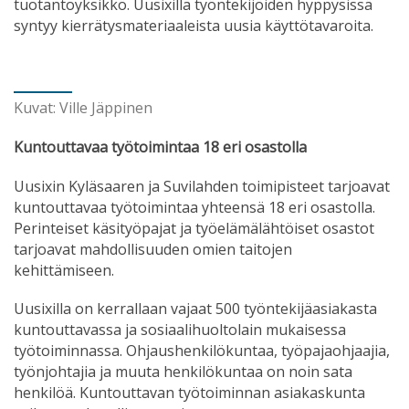
tuotantoyksikkö. Uusixilla työntekijöiden hyppysissä
syntyy kierrätysmateriaaleista uusia käyttötavaroita.
Kuvat: Ville Jäppinen
Kuntouttavaa työtoimintaa 18 eri osastolla
Uusixin Kyläsaaren ja Suvilahden toimipisteet tarjoavat
kuntouttavaa työtoimintaa yhteensä 18 eri osastolla.
Perinteiset käsityöpajat ja työelämälähtöiset osastot
tarjoavat mahdollisuuden omien taitojen
kehittämiseen.
Uusixilla on kerrallaan vajaat 500 työntekijäasiakasta
kuntouttavassa ja sosiaalihuoltolain mukaisessa
työtoiminnassa. Ohjaushenkilökuntaa, työpajaohjaajia,
työnjohtajia ja muuta henkilökuntaa on noin sata
henkilöä.
Kuntouttavan työtoiminnan asiakaskunta