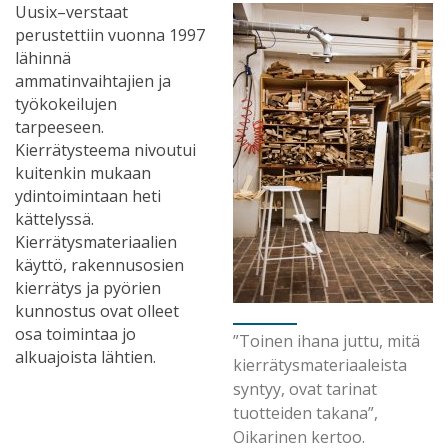
Uusix–verstaat
perustettiin vuonna 1997
lähinnä
ammatinvaihtajien ja
työkokeilujen
tarpeeseen.
Kierrätysteema nivoutui
kuitenkin mukaan
ydintoimintaan heti
kättelyssä.
Kierrätysmateriaalien
käyttö, rakennusosien
kierrätys ja pyörien
kunnostus ovat olleet
osa toimintaa jo
”Toinen ihana juttu, mitä
alkuajoista lähtien.
kierrätysmateriaaleista
syntyy, ovat tarinat
tuotteiden takana”,
Oikarinen kertoo.