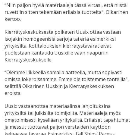
”Niin paljon hyviä materiaaleja tässä virtasi, että niistä
ruvettiin sitten tekemään erilaisia tuotteita”, Oikarinen
kertoo.
Kierrätyskeskuksesta poiketen Uusix ottaa vastaan
isojakin homogeenisiä sarjoja tai eriä esimerkiksi
yrityksiltä. Kotitalouksien kierrätystavarat eivät
puolestaan kantaudu Uusixille vaan naapuriin
Kierrätyskeskukselle.
”Olemme liikkeellä samalla aatteella, mutta sopivasti
omissa lokeroissamme. Emme ole toistemme tonteilla”,
selittää Oikarinen Uusixin ja Kierrätyskeskuksen
eroista.
Uusix vastaanottaa materiaalinsa lahjoituksina
yrityksiltä tai julkisilta toimijoilta. Materiaaleja myös
omatoimisesti kysellään yrityksiltä. Erilaiset tapahtumat
ja messut tuottavat paljon verstaiden käyttöön
kelpaavaa tavaraa. Esimerkiksi Tall Ships’ Races -