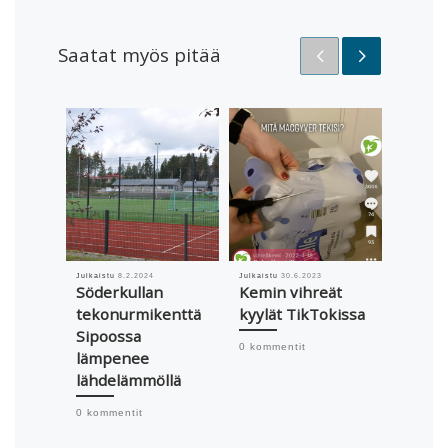
Saatat myös pitää
Julkaistu
8.2.2024
Julkaistu
30.6.2023
Julkaistu
Söderkullan
Kemin vihreät
Kesäse
tekonurmikenttä
kyylät TikTokissa
Nyss
Sipoossa
kesäk
0 kommentit
lämpenee
houkut
lähdelämmöllä
vapaa
matku
0 kommentit
0 komme