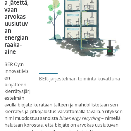
a jätettä,
vaan
arvokas
uusiutuv
an
energian
raaka-
aine
BER Oy:n
innovatiivis
en
BER-järjestelmän toiminta kuvattuna
biojätteen
kierrätysjärj
estelmän
avulla biojäte kerätään talteen ja mahdollistetaan sen
kierrätys ja jatkojalostus vaivattomalla tavalla. Yrityksen
nimi muodostuu sanoista
bioenergy recycling
– nimellä
halutaan korostaa, että biojäte on arvokas uusiutuvan