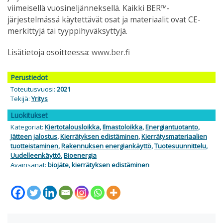
viimeisellä vuosineljänneksellä. Kaikki BER™-
järjestelmässä käytettävät osat ja materiaalit ovat CE-
merkittyjä tai tyyppihyväksyttyjä.
Lisätietoja osoitteessa:
www.ber.fi
Perustiedot
Toteutusvuosi:
2021
Tekijä:
Yritys
Luokitukset
Kategoriat:
Kiertotalousloikka
,
Ilmastoloikka
,
Energiantuotanto
,
Jätteen jalostus
,
Kierrätyksen edistäminen
,
Kierrätysmateriaalien
tuotteistaminen
,
Rakennuksen energiankäyttö
,
Tuotesuunnittelu
,
Uudelleenkäyttö
,
Bioenergia
Avainsanat:
biojäte
,
kierrätyksen edistäminen