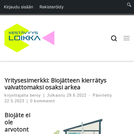
Kirjaudu sisään
Rekisteröidy
Skip to content
Searc
Vali
Yritysesimerkki: Biojätteen kierrätys
vaivattomaksi osaksi arkea
kirjoittajalta
beroy
|
Julkaistu
29.6.2022
-
Päivitetty
22.5.2023
|
0 kommentit
Biojäte ei
ole
arvotont