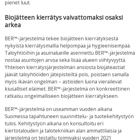
pienet luut.
Biojätteen kierrätys vaivattomaksi osaksi
arkea
BER™-järjestelmä tekee biojätteen kierrätyksestä
nykyistä kierrätysmallia helpompaa ja hygieenisempää.
Taloyhtiöihin ja asuinalueille asennettu BER™-järjestelmä
nostaa asuntojen arvoa sekä lisää alueen viihtyvyyttä.
Yhteisen kierrätysjärjestelmän ansiosta biojäteastiat
jäävät taloyhtiöiden jätepisteiltä pois, poistaen samalla
myös ikävän ongelman – astioiden luona vierailevat
kiusalliset eläimet. BER™-järjestelmä on konkreettinen
ratkaisu ongelmalliseen biojätteen kierrätykseen.
BER™-järjestelmä on useamman vuoden aikana
Suomessa tapahtuneen suunnittelu- ja tuotekehitystyön
tulos. Kehitystyön aikana on konsultoitu eri
kiertotalouden ja talotekniikan alan ammattilaisia ja
järjestelmä on testattu toimivaksi vuoden 2021