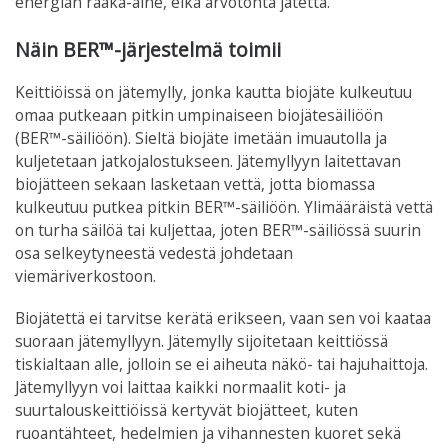
energian raaka-aine, eikä arvotonta jätettä.
Näin BER™-järjestelmä toimii
Keittiöissä on jätemylly, jonka kautta biojäte kulkeutuu
omaa putkeaan pitkin umpinaiseen biojätesäiliöön
(BER™-säiliöön). Sieltä biojäte imetään imuautolla ja
kuljetetaan jatkojalostukseen. Jätemyllyyn laitettavan
biojätteen sekaan lasketaan vettä, jotta biomassa
kulkeutuu putkea pitkin BER™-säiliöön. Ylimääräistä vettä
on turha säilöä tai kuljettaa, joten BER™-säiliössä suurin
osa selkeytyneestä vedestä johdetaan
viemäriverkostoon.
Biojätettä ei tarvitse kerätä erikseen, vaan sen voi kaataa
suoraan jätemyllyyn. Jätemylly sijoitetaan keittiössä
tiskialtaan alle, jolloin se ei aiheuta näkö- tai hajuhaittoja.
Jätemyllyyn voi laittaa kaikki normaalit koti- ja
suurtalouskeittiöissä kertyvät biojätteet, kuten
ruoantähteet, hedelmien ja vihannesten kuoret sekä