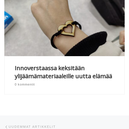
Innoverstaassa keksitään
ylijäämämateriaaleille uutta elämää
0 kommentit
Artikkelien navigointi
Uudemmat artikkelit
UUDEMMAT ARTIKKELIT