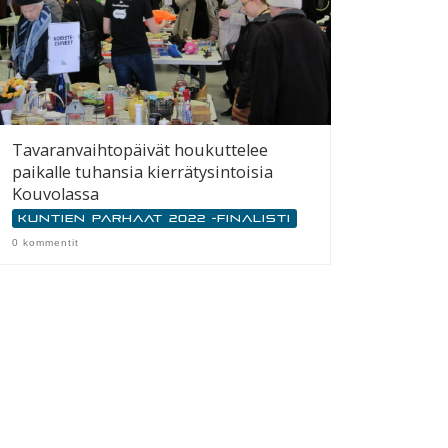
Tavaranvaihtopäivät houkuttelee
paikalle tuhansia kierrätysintoisia
Kouvolassa
Kuntien parhaat 2022 -finalisti
0 kommentit