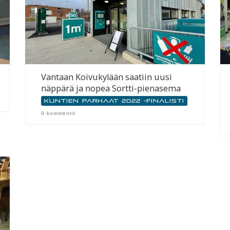
Vantaan Koivukylään saatiin uusi
näppärä ja nopea Sortti-pienasema
Kuntien parhaat 2022 -finalisti
0 kommentit