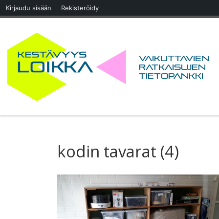
Kirjaudu sisään
Rekisteröidy
Skip to content
Vaikuttavien
ratkaisujen
tietopankki
kodin tavarat (4)