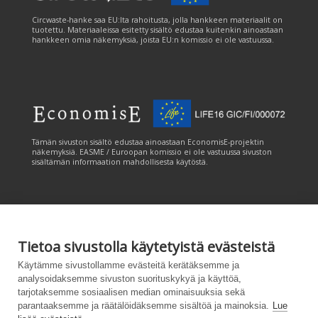
Circwaste-hanke saa EU:lta rahoitusta, jolla hankkeen materiaalit on
tuotettu. Materiaaleissa esitetty sisältö edustaa kuitenkin ainoastaan
hankkeen omia näkemyksiä, joista EU:n komissio ei ole vastuussa.
Tämän sivuston sisältö edustaa ainoastaan EconomisE-projektin
näkemyksiä. EASME / Euroopan komissio ei ole vastuussa sivuston
sisältämän informaation mahdollisesta käytöstä.
Tietoa sivustolla käytetyistä evästeistä
Tämän sivuston tuottamiseen on saatu rahoitusta Euroopan unionin
Käytämme sivustollamme evästeitä kerätäksemme ja
LIFE-ohjelmasta. Tämän sivuston sisältö edustaa ainoastaan
analysoidaksemme sivuston suorituskykyä ja käyttöä,
CANEMURE-hankkeen näkemyksiä ja EASME/EU:n komissio ei ole
tarjotaksemme sosiaalisen median ominaisuuksia sekä
vastuussa sivuston sisältämän informaation mahdollisesta käytöstä.
parantaaksemme ja räätälöidäksemme sisältöä ja mainoksia.
Lue