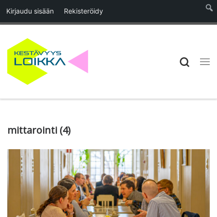
Kirjaudu sisään
Rekisteröidy
Skip to content
Searc
Vali
mittarointi (4)