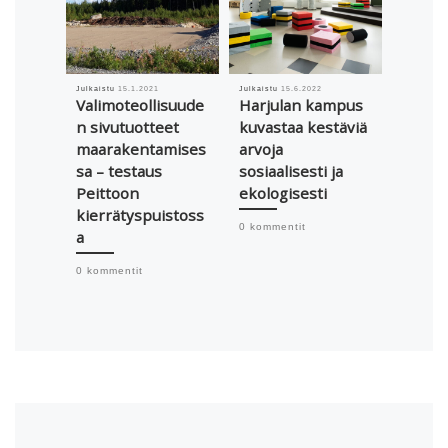
Julkaistu
15.1.2021
Julkaistu
15.6.2022
Julkaistu
Valimoteollisuude
Harjulan kampus
”Manke
n sivutuotteet
kuvastaa kestäviä
Lahde
maarakentamises
arvoja
suosit
sa – testaus
sosiaalisesti ja
kaupu
Peittoon
ekologisesti
rkost
kierrätyspuistoss
laajen
0 kommentit
a
kaude
0 kommentit
0 komme