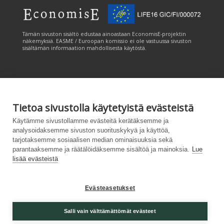
Tämän sivuston sisältö edustaa ainoastaan EconomisE-projektin
näkemyksiä. EASME / Euroopan komissio ei ole vastuussa sivuston
sisältämän informaation mahdollisesta käytöstä.
Tietoa sivustolla käytetyistä evästeistä
Tämän sivuston tuottamiseen on saatu rahoitusta Euroopan unionin
Käytämme sivustollamme evästeitä kerätäksemme ja
LIFE-ohjelmasta. Tämän sivuston sisältö edustaa ainoastaan
analysoidaksemme sivuston suorituskykyä ja käyttöä,
CANEMURE-hankkeen näkemyksiä ja EASME/EU:n komissio ei ole
tarjotaksemme sosiaalisen median ominaisuuksia sekä
vastuussa sivuston sisältämän informaation mahdollisesta käytöstä.
parantaaksemme ja räätälöidäksemme sisältöä ja mainoksia.
Lue
lisää evästeistä
Evästeasetukset
Palvelukuvaus
|
Tietosuojailmoitus
|
Salli vain välttämättömät evästeet
Saavutettavuusseloste
|
Evästeasetukset
|
Lähetä