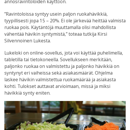
annosravintoloiden käyttöön.
”Ravintoloissa syntyy usein paljon ruokahävikkiä,
tyypillisesti jopa 15 – 20%. Ei ole järkevää heittää valmista
ruokaa pois. Käytäntöjä muuttamalla olisi mahdollista
vähentää hävikin syntymistä,” toteaa tutkija Kirsi
Silvennoinen Lukesta.
Lukeloki on online-sovellus, jota voi käyttää puhelimella,
tabletilla tai tietokoneella. Sovellukseen merkitään,
paljonko ruokaa on valmistettu ja paljonko hävikkiä on
syntynyt eri vaiheissa sekä asiakasmäärät. Ohjelma
laskee hävikin valmistettua ruokamäärää ja asiakasta
kohti. Tulokset auttavat arvioimaan, missä ja miksi
hävikkiä synty eniten.