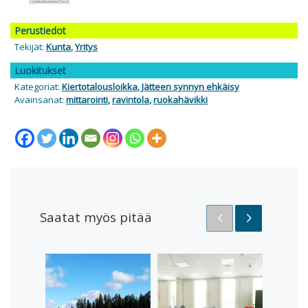
Perustiedot
Tekijät:
Kunta
,
Yritys
Luokitukset
Kategoriat:
Kiertotalousloikka
,
Jätteen synnyn ehkäisy
Avainsanat:
mittarointi
,
ravintola
,
ruokahävikki
Saatat myös pitää