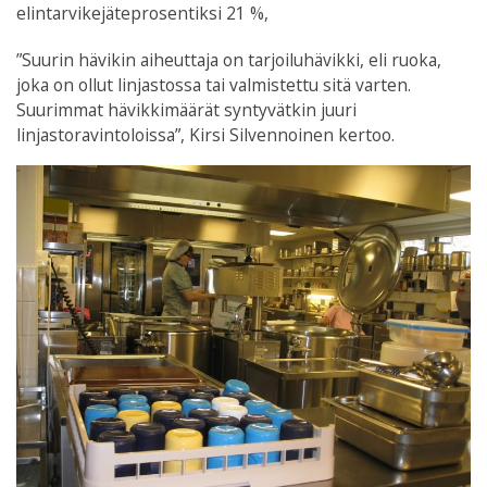
elintarvikejäteprosentiksi 21 %,
”Suurin hävikin aiheuttaja on tarjoiluhävikki, eli ruoka,
joka on ollut linjastossa tai valmistettu sitä varten.
Suurimmat hävikkimäärät syntyvätkin juuri
linjastoravintoloissa”, Kirsi Silvennoinen kertoo.