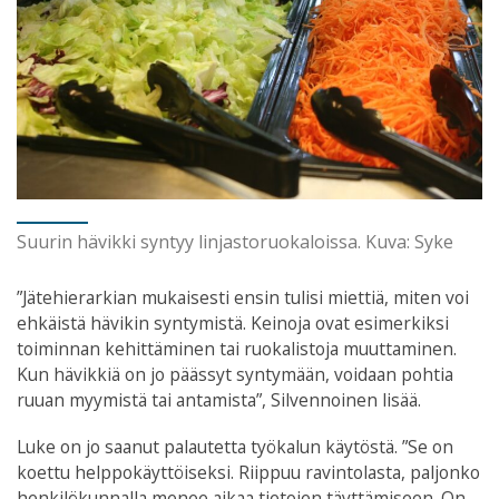
Suurin hävikki syntyy linjastoruokaloissa. Kuva: Syke
”Jätehierarkian mukaisesti ensin tulisi miettiä, miten voi
ehkäistä hävikin syntymistä. Keinoja ovat esimerkiksi
toiminnan kehittäminen tai ruokalistoja muuttaminen.
Kun hävikkiä on jo päässyt syntymään, voidaan pohtia
ruuan myymistä tai antamista”, Silvennoinen lisää.
Luke on jo saanut palautetta työkalun käytöstä. ”Se on
koettu helppokäyttöiseksi. Riippuu ravintolasta, paljonko
henkilökunnalla menee aikaa tietojen täyttämiseen. On