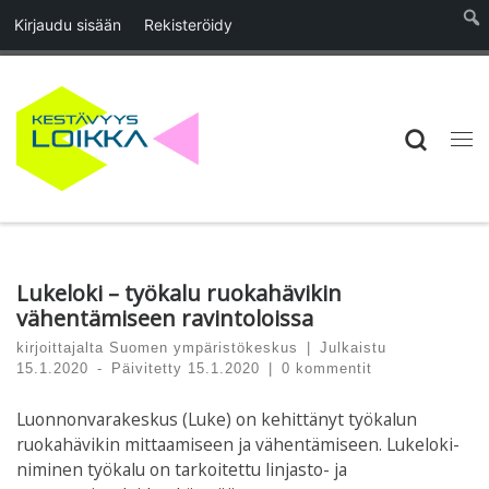
Kirjaudu sisään
Rekisteröidy
Skip to content
Searc
Vali
Lukeloki – työkalu ruokahävikin
vähentämiseen ravintoloissa
kirjoittajalta
Suomen ympäristökeskus
|
Julkaistu
15.1.2020
-
Päivitetty
15.1.2020
|
0 kommentit
Luonnonvarakeskus (Luke) on kehittänyt työkalun
ruokahävikin mittaamiseen ja vähentämiseen. Lukeloki-
niminen työkalu on tarkoitettu linjasto- ja