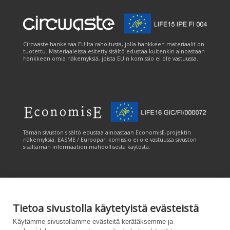
Circwaste-hanke saa EU:lta rahoitusta, jolla hankkeen materiaalit on
tuotettu. Materiaaleissa esitetty sisältö edustaa kuitenkin ainoastaan
hankkeen omia näkemyksiä, joista EU:n komissio ei ole vastuussa.
Tämän sivuston sisältö edustaa ainoastaan EconomisE-projektin
näkemyksiä. EASME / Euroopan komissio ei ole vastuussa sivuston
sisältämän informaation mahdollisesta käytöstä.
Tietoa sivustolla käytetyistä evästeistä
Tämän sivuston tuottamiseen on saatu rahoitusta Euroopan unionin
Käytämme sivustollamme evästeitä kerätäksemme ja
LIFE-ohjelmasta. Tämän sivuston sisältö edustaa ainoastaan