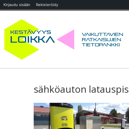
Kirjaudu sisään
Rekisteröidy
Skip to content
Vaikuttavien
ratkaisujen
tietopankki
sähköauton latauspist