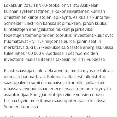
Lokakuun 2013 HINKU-teoksi on valittu Asikkalan
kunnan systemaattinen ja kokonaisvaltainen kunnan
omistamien kiinteistöjen läpikäynti. Asikkalan kunta teki
Schneider Electricin kanssa sopimuksen, johon kuuluu
kiinteistöjen energiakatselmukset ja järkeviksi
todettujen toimenpiteiden toteutus. Investointikulut ovat
huomattavat – yli 1,7 miljoonaa euroa, joihin saatiin
merkittävä tuki ELY-keskukselta. Säästöä energiakuluissa
tulee lähes 100 000 € vuodessa. Tuet huomioiden
investointi maksaa itsensä takaisin noin 11 vuodessa.
Päästösäästöjä ei ole vielä arvioitu, mutta myös ne tulevat
olemaan huomattavat. Kokonaisvaltaisesti ulkoistettu
säästöpalvelu sopii erinomaisesti kunnille, joilla ei ole
omassa vahvuudessaan energiansäästöön perehtynyttä
asiantuntijaa. Energianhintojen viime vuosien nousu
tarjoaa hyvin merkittävän säästöpotentiaalin kaikissa
Suomen kunnissa.