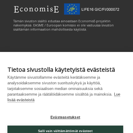
Tämän sivuston sisältö edustaa ainoastaan EconomisE-projektin
näkemyksiä. EASME / Euroopan komissio ei ole vastuussa sivuston
sisältämän informaation mahdollisesta käytöstä.
Tietoa sivustolla käytetyistä evästeistä
Tämän sivuston tuottamiseen on saatu rahoitusta Euroopan unionin
LIFE-ohjelmasta. Tämän sivuston sisältö edustaa ainoastaan
Käytämme sivustollamme evästeitä kerätäksemme ja
CANEMURE-hankkeen näkemyksiä ja EASME/EU:n komissio ei ole
analysoidaksemme sivuston suorituskykyä ja käyttöä,
vastuussa sivuston sisältämän informaation mahdollisesta käytöstä.
tarjotaksemme sosiaalisen median ominaisuuksia sekä
parantaaksemme ja räätälöidäksemme sisältöä ja mainoksia.
Lue
lisää evästeistä
Evästeasetukset
Palvelukuvaus
|
Tietosuojailmoitus
|
Saavutettavuusseloste
|
Evästeasetukset
|
Lähetä
Salli vain välttämättömät evästeet