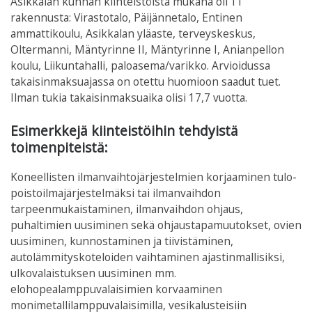
Asikkalan kunnan kiinteistöistä mukana oli 11
rakennusta: Virastotalo, Päijännetalo, Entinen
ammattikoulu, Asikkalan yläaste, terveyskeskus,
Oltermanni, Mäntyrinne II, Mäntyrinne I, Anianpellon
koulu, Liikuntahalli, paloasema/varikko. Arvioidussa
takaisinmaksuajassa on otettu huomioon saadut tuet.
Ilman tukia takaisinmaksuaika olisi 17,7 vuotta.
Esimerkkejä kiinteistöihin tehdyistä
toimenpiteistä:
Koneellisten ilmanvaihtojärjestelmien korjaaminen tulo-
poistoilmajärjestelmäksi tai ilmanvaihdon
tarpeenmukaistaminen, ilmanvaihdon ohjaus,
puhaltimien uusiminen sekä ohjaustapamuutokset, ovien
uusiminen, kunnostaminen ja tiivistäminen,
autolämmityskoteloiden vaihtaminen ajastinmallisiksi,
ulkovalaistuksen uusiminen mm.
elohopealamppuvalaisimien korvaaminen
monimetallilamppuvalaisimilla, vesikalusteisiin