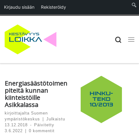
Kirjaudu sisään
Rekisteröidy
Skip to content
Searc
Vali
Energiasäästötoimen
piteitä kunnan
HINKU-
kiinteistöille
TEKO
Asikkalassa
10/2013
kirjoittajalta
Suomen
ympäristökeskus
|
Julkaistu
13.12.2018
-
Päivitetty
3.6.2022
|
0 kommentit