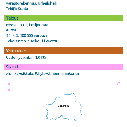
varastorakennus, Urheiluhalli
Tekijä:
Kunta
Talous
Investointi:
1,1 miljoonaa
euroa
Säästö:
100 000 euroa/v
Takaisinmaksuaika:
11 vuotta
Vaikutukset
Uudet työpaikat:
1,0 htv
Sijainti
Alueet:
Asikkala
,
Päijät-Hämeen maakunta
▲
⤢
▼