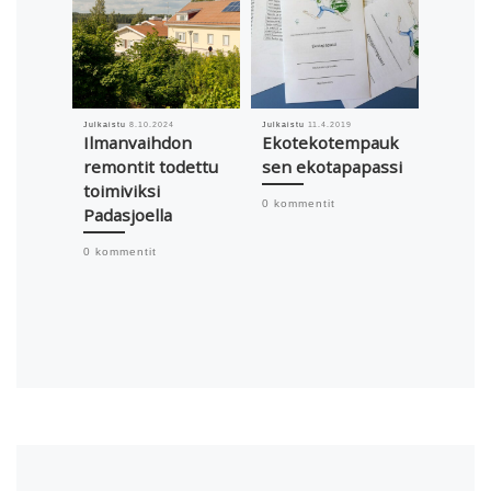
Julkaistu
8.10.2024
Julkaistu
11.4.2019
Julkaistu
Ilmanvaihdon
Ekotekotempauk
”Paluu
remontit todettu
sen ekotapapassi
– jääl
toimiviksi
muoviv
0 kommentit
Padasjoella
vaihto
puu
0 kommentit
uusio
0 komme