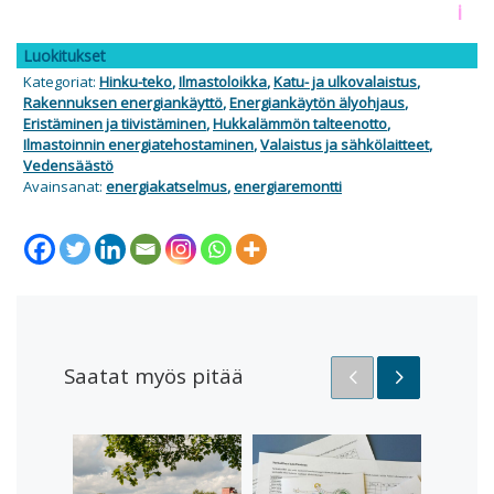
i
Luokitukset
Kategoriat:
Hinku-teko
,
Ilmastoloikka
,
Katu- ja ulkovalaistus
,
Rakennuksen energiankäyttö
,
Energiankäytön älyohjaus
,
Eristäminen ja tiivistäminen
,
Hukkalämmön talteenotto
,
Ilmastoinnin energiatehostaminen
,
Valaistus ja sähkölaitteet
,
Vedensäästö
Avainsanat:
energiakatselmus
,
energiaremontti
Saatat myös pitää