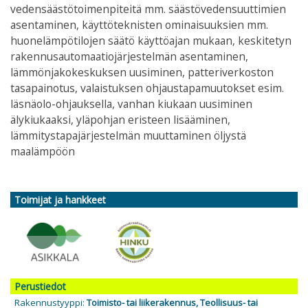
vedensäästötoimenpiteitä mm. säästövedensuuttimien
asentaminen, käyttöteknisten ominaisuuksien mm.
huonelämpötilojen säätö käyttöajan mukaan, keskitetyn
rakennusautomaatiojärjestelmän asentaminen,
lämmönjakokeskuksen uusiminen, patteriverkoston
tasapainotus, valaistuksen ohjaustapamuutokset esim.
läsnäolo-ohjauksella, vanhan kiukaan uusiminen
älykiukaaksi, yläpohjan eristeen lisääminen,
lämmitystapajärjestelmän muuttaminen öljystä
maalämpöön
Toimijat ja hankkeet
Perustiedot
Rakennustyyppi:
Toimisto- tai liikerakennus, Teollisuus- tai