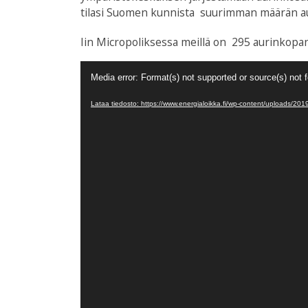
tilasi Suomen kunnista suurimman määrän aur
Iin Micropoliksessa meillä on 295 aurinkopan
Videotoistin
Media error: Format(s) not supported or source(s) not 
Lataa tiedosto: https://www.energialoikka.fi/wp-content/uploads/