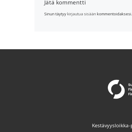
Jätä kommentti
Sinun täytyy
kirjautua sisään
kommentoidaksesi.
Kestävyysloikka-