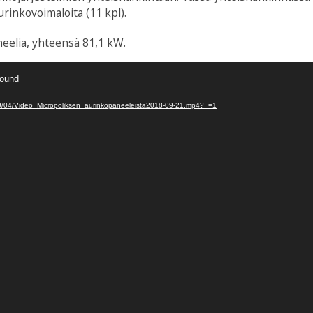
inkovoimaloita (11 kpl).
eelia, yhteensä 81,1 kW.
found
2019/04/Video_Micropoliksen_aurinkopaneeleista2018-09-21.mp4?_=1