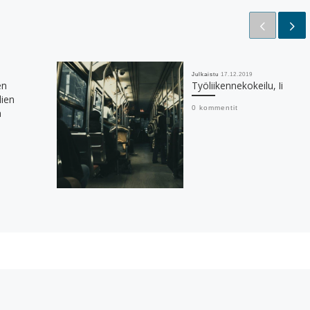
Julkaistu
17.12.2019
en
Työliikennekokeilu, Ii
lien
0 kommentit
a