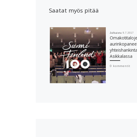
Saatat myös pitää
Julkaistu
9.7.2017
Omakotitaloj
aurinkopanee
yhteishankint
Asikkalassa
0 kommentit