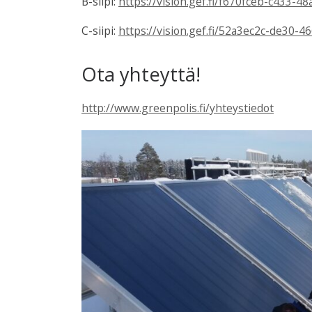
B-siipi:
https://vision.gef.fi/f670fceb-c433-4
C-siipi:
https://vision.gef.fi/52a3ec2c-de30-
Ota yhteyttä!
http://www.greenpolis.fi/yhteystiedot