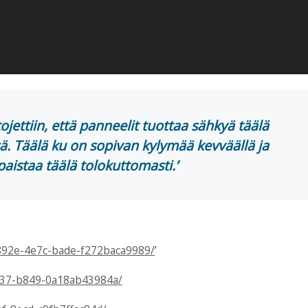
 tojettiin, että panneelit tuottaa sähkyä täälä
 Täälä ku on sopivan kylymää kevväällä ja
paistaa täälä tolokuttomasti.’
3-892e-4e7c-bade-f272baca9989/
’
-4f37-b849-0a18ab43984a/