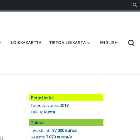
S
LOIKKAKARTTA
TIETOA LOIKASTA
ENGLISH
Perustiedot
Toteutusvuosi:
2018
Tekijä:
Kunta
Talous
Investointi:
87 000 euroa
Säästö:
7 070 euroa/v
Ii