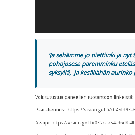
’Ja sehämme jo tiiettiinki ja nyt
pohojosesa paremminku eteläsä.
syksyllä, ja kesällähän aurinko 
Voit tutustua paneelien tuotantoon linkeistä:
Päärakennus:
https://vision.gef.fi/c045f39
A-siipi:
https://vision.gef.fi/032dce54-96d8