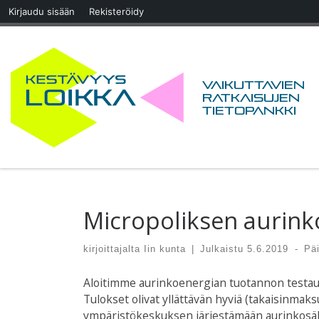
Kirjaudu sisään
Rekisteröidy
Skip to content
Vaikuttavien
ratkaisujen
tietopankki
Micropoliksen aurinko
kirjoittajalta
Iin kunta
|
Julkaistu
5.6.2019
-
Päi
Aloitimme aurinkoenergian tuotannon testau
Tulokset olivat yllättävän hyviä (takaisinmak
ympäristökeskuksen järjestämään aurinkosäh