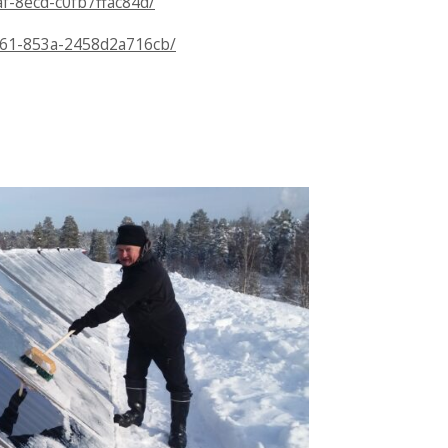
8af-8ecd-c0fb7ffac84d/
4661-853a-2458d2a716cb/