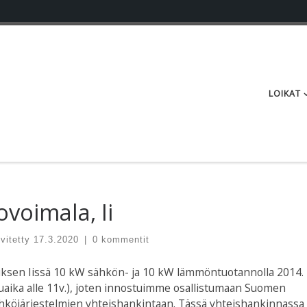
LOIKAT
voimala, Ii
vitetty
17.3.2020
|
0 kommentit
ksen Iissä 10 kW sähkön- ja 10 kW lämmöntuotannolla 2014.
suaika alle 11v.), joten innostuimme osallistumaan Suomen
köjärjestelmien yhteishankintaan. Tässä yhteishankinnassa 