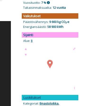
Vuosituotto:
7 %
Takaisinmaksuaika:
12 vuotta
Vaikutukset
Päästövähennys:
9 660 kg CO₂-e
Energiansäästö:
58 900 kWh
Sijainti
Alue:
Ii
▲
⤢
▼
i
Luokitukset
Kategoriat:
Ilmastoloikka
,