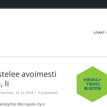
LOIKAT
telee avoimesti
 Ii
HINKU-
TEKO
8/2019
Päivitetty
18.12.2019
|
0 kommentit
tämisyhtiö Micropolis Oy:n