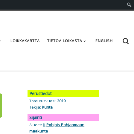
S
LOIKKAKARTTA
TIETOA LOIKASTA
ENGLISH
Perustiedot
Toteutusvuosi:
2019
Tekijä:
Kunta
Sijainti
Alueet:
Ii
,
Pohjois-Pohjanmaan
maakunta