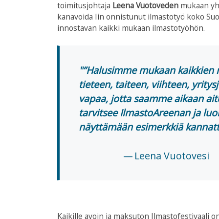
toimitusjohtaja
Leena Vuotoveden
mukaan yht
kanavoida Iin onnistunut ilmastotyö koko Suo
innostavan kaikki mukaan ilmastotyöhön.
”Halusimme mukaan kaikkien nä
tieteen, taiteen, viihteen, yrit
vapaa, jotta saamme aikaan ait
tarvitsee IlmastoAreenan ja luon
näyttämään esimerkkiä kannatt
Leena Vuotovesi
Kaikille avoin ja maksuton Ilmastofestivaali