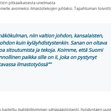
iön pitkäaikaisesta unelmasta
melle avoimeksi ilmastotekojen juhlaksi. Tapahtuman toivotti
kökulman, niin valtion johdon, kansalaisten,
ysjohdon kuin kyläyhdistystenkin. Sanan on oltava
oa sitoutumista ja tekoja. Koimme, että Suomi
nollinen paikka sille on Ii, joka on pystynyt
avassa ilmastotyössä”
 on tuotettu mahdollisimman vähäpäästöisesti, hyödyntäen uus