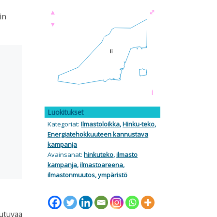
▲
⤢
in
▼
i
Luokitukset
Kategoriat:
Ilmastoloikka
,
Hinku-teko
,
Energiatehokkuuteen kannustava
kampanja
Avainsanat:
hinkuteko
,
ilmasto
kampanja
,
ilmastoareena
,
ilmastonmuutos
,
ympäristö
iutuvaa