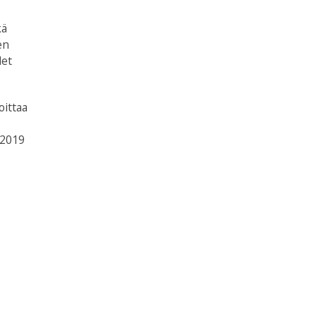
kä
en
det
oittaa
,
 2019