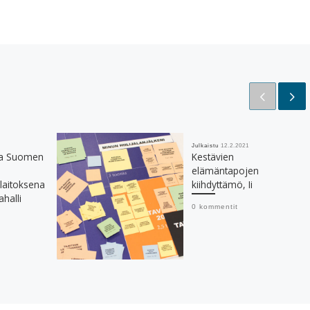
Julkaistu
12.2.2021
sta Suomen
Kestävien
elämäntapojen
alaitoksena
kiihdyttämö, Ii
ahalli
0 kommentit