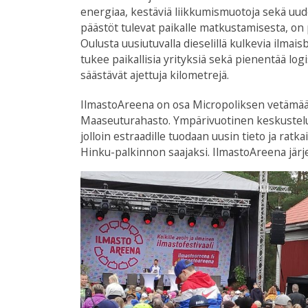
energiaa, kestäviä liikkumismuotoja sekä uud
päästöt tulevat paikalle matkustamisesta, on p
Oulusta uusiutuvalla dieselillä kulkevia ilma
tukee paikallisia yrityksiä sekä pienentää lo
säästävät ajettuja kilometrejä.
IlmastoAreena on osa Micropoliksen vetämää k
Maaseuturahasto. Ympärivuotinen keskustelu v
jolloin estraadille tuodaan uusin tieto ja rat
Hinku-palkinnon saajaksi. IlmastoAreena järje