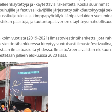
elleenkäytettyjä ja -käytettäviä rakenteita. Koska suurimmat
uhujille ja festivaalikävijöille järjestetty sähköautokyytejä se
isbussikuljetuksia ja kimppapyöräilyä. Lähipalveluiden suosimin
gistiikan päästöjä, ja tuotantopalaverien etäyhteysmahdollisuu
olmivuotista (2019-2021) ilmastoviestintähanketta, jota rah
iestintähankkeessa kiteytyy vuotuisasti ilmastofestivaalina
kaistaan ilmastoasioita yhdessä. IlmastoAreena valittiin elokuun
stetään jälleen elokuussa 2020 Iissä.