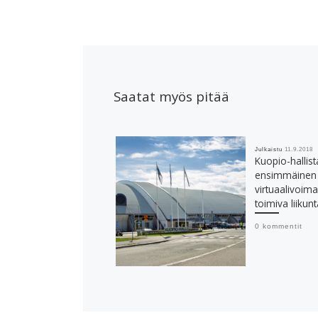
Saatat myös pitää
Julkaistu
11.9.2018
Kuopio-halli
ensimmäinen
virtuaalivoim
toimiva liikunt
0 kommentit