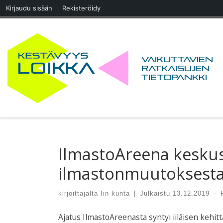
Kirjaudu sisään
Rekisteröidy
Skip to content
Vaikuttavien
ratkaisujen
tietopankki
IlmastoAreena keskus
ilmastonmuutoksesta,
kirjoittajalta
Iin kunta
|
Julkaistu
13.12.2019
-
Ajatus IlmastoAreenasta syntyi iiläisen kehit