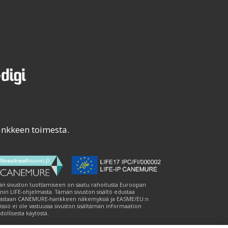
ankkeen toimesta.
n sivuston tuottamiseen on saatu rahoitusta Euroopan
nin LIFE-ohjelmasta. Tämän sivuston sisältö edustaa
astaan CANEMURE-hankkeen näkemyksiä ja EASME/EU:n
ssio ei ole vastuussa sivuston sisältämän informaation
ollisesta käytöstä.