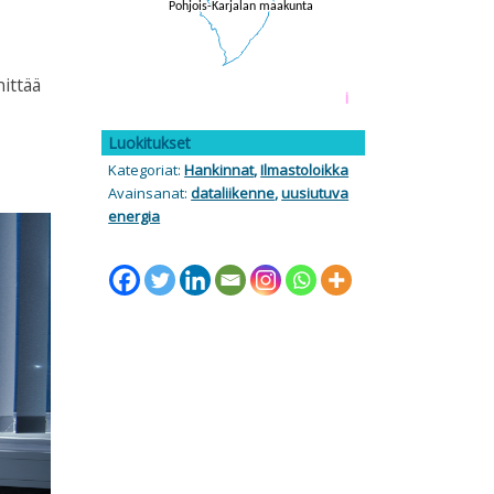
nittää
i
Luokitukset
Kategoriat:
Hankinnat
,
Ilmastoloikka
Avainsanat:
dataliikenne
,
uusiutuva
energia