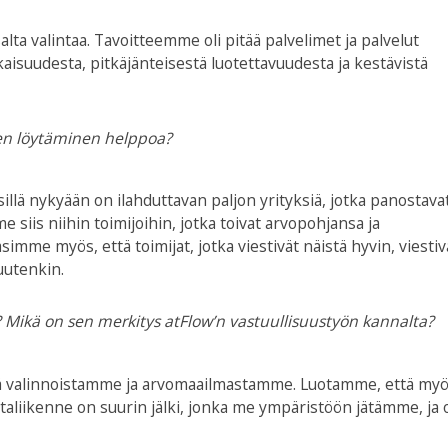
ta valintaa. Tavoitteemme oli pitää palvelimet ja palvelut
uudesta, pitkäjänteisestä luotettavuudesta ja kestävistä
en löytäminen helppoa?
illä nykyään on ilahduttavan paljon yrityksiä, jotka panostava
 siis niihin toimijoihin, jotka toivat arvopohjansa ja
imme myös, että toimijat, jotka viestivät näistä hyvin, viestiv
uutenkin.
? Mikä on sen merkitys atFlow’n vastuullisuustyön kannalta?
ä valinnoistamme ja arvomaailmastamme. Luotamme, että my
taliikenne on suurin jälki, jonka me ympäristöön jätämme, ja 