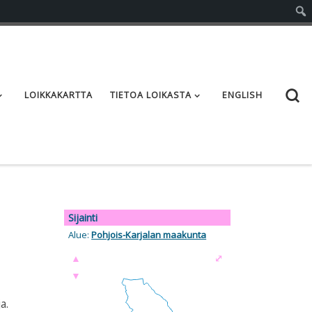
S
LOIKKAKARTTA
TIETOA LOIKASTA
ENGLISH
Sijainti
Alue:
Pohjois-Karjalan maakunta
▲
⤢
▼
a.