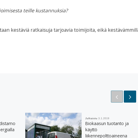
imisesta teille kustannuksia?
aan kestäviä ratkaisuja tarjoavia toimijoita, eikä kestävämmill
Julkaistu
3.1.2019
distamo
Biokaasun tuotanto ja
ergialla
käyttö
liikennepolttoaineena