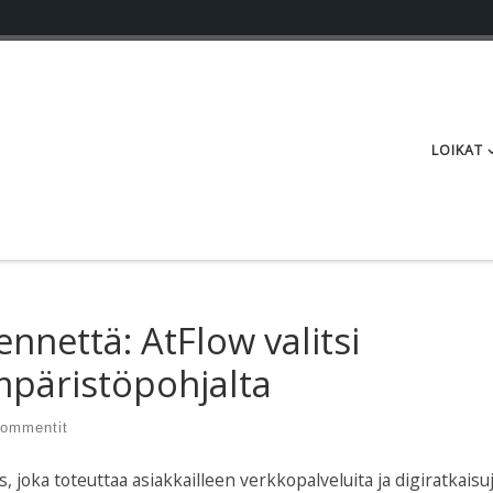
LOIKAT
nnettä: AtFlow valitsi
mpäristöpohjalta
kommentit
, joka toteuttaa asiakkailleen verkkopalveluita ja digiratkaisuj