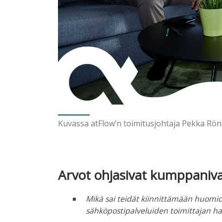
Kuvassa atFlow’n toimitusjohtaja Pekka Rön
Arvot ohjasivat kumppaniva
Mikä sai teidät kiinnittämään huomio
sähköpostipalveluiden toimittajan h