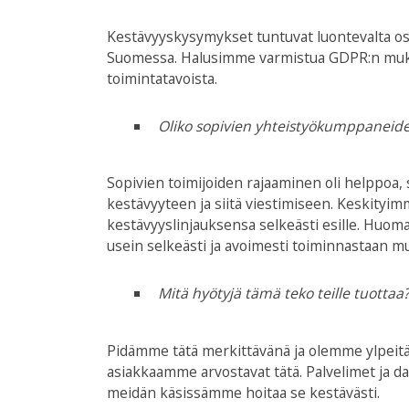
Kestävyyskysymykset tuntuvat luontevalta osal
Suomessa. Halusimme varmistua GDPR:n mukais
toimintatavoista.
Oliko sopivien yhteistyökumppaneid
Sopivien toimijoiden rajaaminen oli helppoa, s
kestävyyteen ja siitä viestimiseen. Keskityimme
kestävyyslinjauksensa selkeästi esille. Huomas
usein selkeästi ja avoimesti toiminnastaan m
Mitä hyötyjä tämä teko teille tuottaa
Pidämme tätä merkittävänä ja olemme ylpeit
asiakkaamme arvostavat tätä. Palvelimet ja da
meidän käsissämme hoitaa se kestävästi.