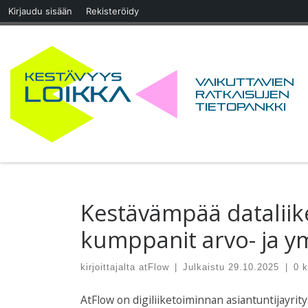
Kirjaudu sisään
Rekisteröidy
Skip to content
Vaikuttavien
ratkaisujen
tietopankki
Kestävämpää dataliike
kumppanit arvo- ja y
kirjoittajalta
atFlow
|
Julkaistu
29.10.2025
|
0 
AtFlow on digiliiketoiminnan asiantuntijayritys