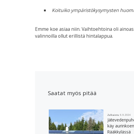
Koituiko ympäristökysymysten huomio
Emme koe asiaa niin. Vaihtoehtoina oli ainoast
valinnoilla ollut erillistä hintalappua.
Saatat myös pitää
Julkaistu
6.9.2024
Jätevedenpuh
käy aurinkoen
Rääkkylässä