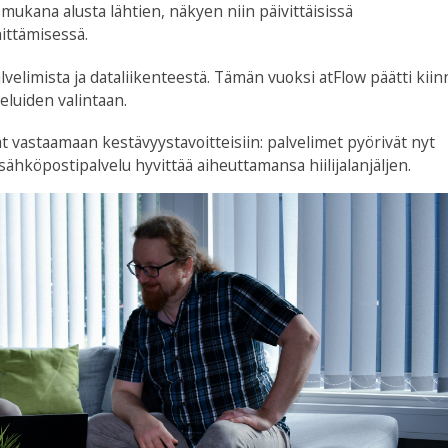
 mukana alusta lähtien, näkyen niin päivittäisissä
ittämisessä.
lvelimista ja dataliikenteestä. Tämän vuoksi atFlow päätti kiin
eluiden valintaan.
ät vastaamaan kestävyystavoitteisiin: palvelimet pyörivät nyt
sähköpostipalvelu hyvittää aiheuttamansa hiilijalanjäljen.