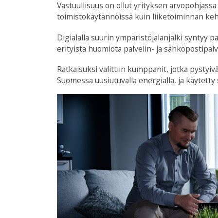
Vastuullisuus on ollut yrityksen arvopohjassa
toimistokäytännöissä kuin liiketoiminnan keh
Digialalla suurin ympäristöjalanjälki syntyy pa
erityistä huomiota palvelin- ja sähköpostipalv
Ratkaisuksi valittiin kumppanit, jotka pystyiv
Suomessa uusiutuvalla energialla, ja käytetty 