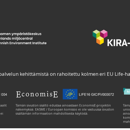
palvelun kehittämistä on rahoitettu kolmen eri EU Life-h
aalit
Tämän sivuston sisältö edustaa ainoastaan EconomisE-projektin
Tämä
näkemyksiä. EASME / Euroopan komissio ei ole vastuussa sivuston
unio
 ei
sisältämän informaation mahdollisesta käytöstä.
aino
komi
mahd