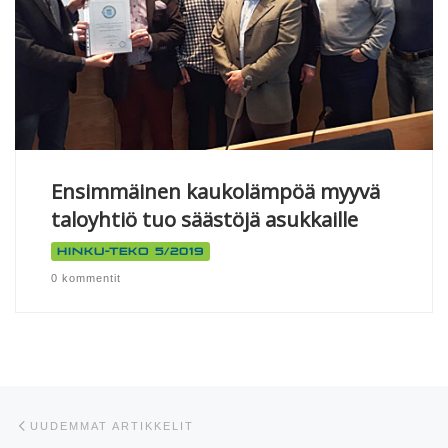
Ensimmäinen kaukolämpöä myyvä
taloyhtiö tuo säästöjä asukkaille
Hinku-teko 5/2019
0 kommentit
Artikkelien navigointi
Uudemmat artikkelit
UUDEMMAT ARTIKKELIT