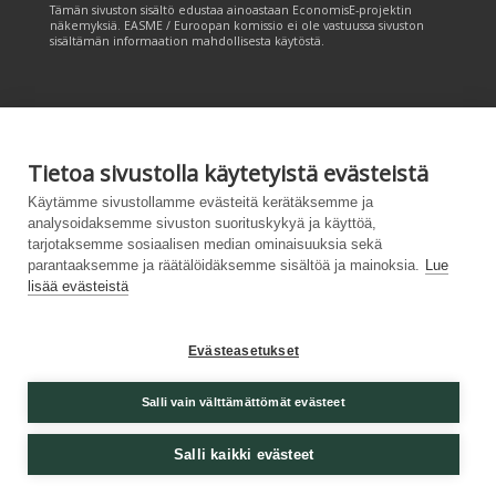
Tämän sivuston sisältö edustaa ainoastaan EconomisE-projektin
näkemyksiä. EASME / Euroopan komissio ei ole vastuussa sivuston
sisältämän informaation mahdollisesta käytöstä.
Tietoa sivustolla käytetyistä evästeistä
Tämän sivuston tuottamiseen on saatu rahoitusta Euroopan unionin
Käytämme sivustollamme evästeitä kerätäksemme ja
LIFE-ohjelmasta. Tämän sivuston sisältö edustaa ainoastaan
analysoidaksemme sivuston suorituskykyä ja käyttöä,
CANEMURE-hankkeen näkemyksiä ja EASME/EU:n komissio ei ole
tarjotaksemme sosiaalisen median ominaisuuksia sekä
vastuussa sivuston sisältämän informaation mahdollisesta käytöstä.
parantaaksemme ja räätälöidäksemme sisältöä ja mainoksia.
Lue
lisää evästeistä
Evästeasetukset
Palvelukuvaus
|
Tietosuojailmoitus
|
Salli vain välttämättömät evästeet
Saavutettavuusseloste
|
Evästeasetukset
|
Lähetä
palautetta (syke.fi)
Salli kaikki evästeet
Powered by
– Suunniteltu
Customizrilla