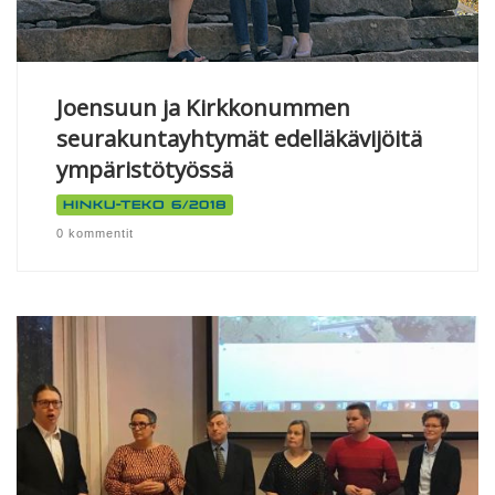
Joensuun ja Kirkkonummen
seurakuntayhtymät edelläkävijöitä
ympäristötyössä
Hinku-teko 6/2018
0 kommentit