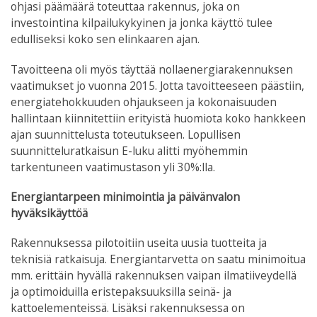
ohjasi päämäärä toteuttaa rakennus, joka on
investointina kilpailukykyinen ja jonka käyttö tulee
edulliseksi koko sen elinkaaren ajan.
Tavoitteena oli myös täyttää nollaenergiarakennuksen
vaatimukset jo vuonna 2015. Jotta tavoitteeseen päästiin,
energiatehokkuuden ohjaukseen ja kokonaisuuden
hallintaan kiinnitettiin erityistä huomiota koko hankkeen
ajan suunnittelusta toteutukseen. Lopullisen
suunnitteluratkaisun E-luku alitti myöhemmin
tarkentuneen vaatimustason yli 30%:lla.
Energiantarpeen minimointia ja päivänvalon
hyväksikäyttöä
Rakennuksessa pilotoitiin useita uusia tuotteita ja
teknisiä ratkaisuja. Energiantarvetta on saatu minimoitua
mm. erittäin hyvällä rakennuksen vaipan ilmatiiveydellä
ja optimoiduilla eristepaksuuksilla seinä- ja
kattoelementeissä. Lisäksi rakennuksessa on