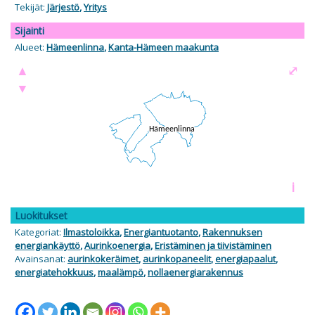
Tekijät:
Järjestö
,
Yritys
Sijainti
Alueet:
Hämeenlinna
,
Kanta-Hämeen maakunta
▲
⤢
▼
i
Luokitukset
Kategoriat:
Ilmastoloikka
,
Energiantuotanto
,
Rakennuksen
energiankäyttö
,
Aurinkoenergia
,
Eristäminen ja tiivistäminen
Avainsanat:
aurinkokeräimet
,
aurinkopaneelit
,
energiapaalut
,
energiatehokkuus
,
maalämpö
,
nollaenergiarakennus