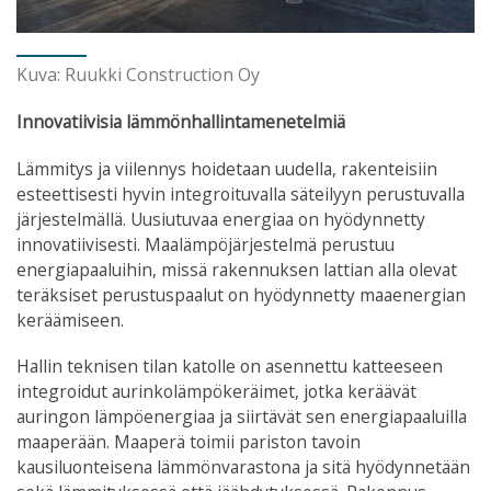
Kuva: Ruukki Construction Oy
Innovatiivisia lämmönhallintamenetelmiä
Lämmitys ja viilennys hoidetaan uudella, rakenteisiin
esteettisesti hyvin integroituvalla säteilyyn perustuvalla
järjestelmällä. Uusiutuvaa energiaa on hyödynnetty
innovatiivisesti. Maalämpöjärjestelmä perustuu
energiapaaluihin, missä rakennuksen lattian alla olevat
teräksiset perustuspaalut on hyödynnetty maaenergian
keräämiseen.
Hallin teknisen tilan katolle on asennettu katteeseen
integroidut aurinkolämpökeräimet, jotka keräävät
auringon lämpöenergiaa ja siirtävät sen energiapaaluilla
maaperään. Maaperä toimii pariston tavoin
kausiluonteisena lämmönvarastona ja sitä hyödynnetään