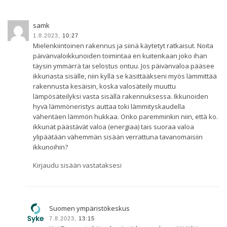
samk
1.8.2023,
10:27
Mielenkiintoinen rakennus ja siinä käytetyt ratkaisut. Noita
päivänvaloikkunoiden toimintaa en kuitenkaan joko ihan
täysin ymmärrä tai selostus ontuu. Jos päivänvaloa pääsee
ikkunasta sisälle, niin kyllä se käsittääkseni myös lämmittää
rakennusta kesäisin, koska valosäteily muuttu
lämpösäteilyksi vasta sisällä rakennuksessa. Ikkunoiden
hyvä lämmöneristys auttaa toki lämmityskaudella
vähentäen lämmön hukkaa. Onko paremminkin niin, että ko.
ikkunat päästävät valoa (energiaa) tais suoraa valoa
ylipäätään vähemmän sisään verrattuna tavanomaisiin
ikkunoihin?
Kirjaudu sisään vastataksesi
Suomen ympäristökeskus
7.8.2023,
13:15