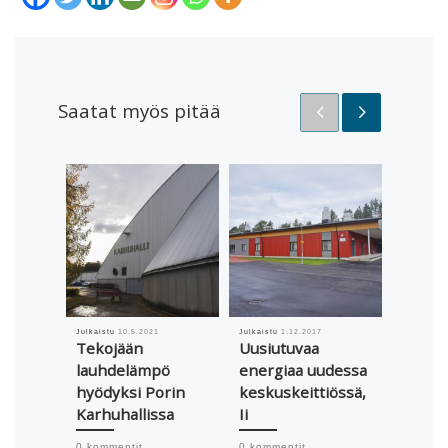
Saatat myös pitää
Julkaistu
10.5.2021
Julkaistu
1.12.2017
Julkaistu
Tekojään
Uusiutuvaa
Yhteis
lauhdelämpö
energiaa uudessa
a pie
hyödyksi Porin
keskuskeittiössä,
matka
Karhuhallissa
Ii
ilmast
a
0 kommentit
0 kommentit