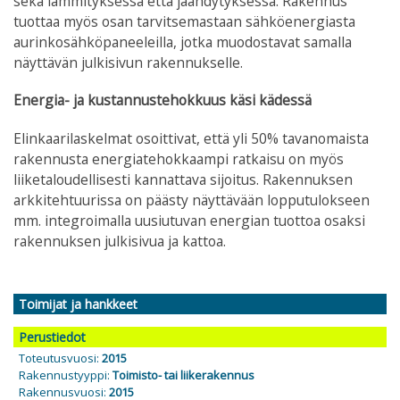
sekä lämmityksessä että jäähdytyksessä. Rakennus
tuottaa myös osan tarvitsemastaan sähköenergiasta
aurinkosähköpaneeleilla, jotka muodostavat samalla
näyttävän julkisivun rakennukselle.
Energia- ja kustannustehokkuus käsi kädessä
Elinkaarilaskelmat osoittivat, että yli 50% tavanomaista
rakennusta energiatehokkaampi ratkaisu on myös
liiketaloudellisesti kannattava sijoitus. Rakennuksen
arkkitehtuurissa on päästy näyttävään lopputulokseen
mm. integroimalla uusiutuvan energian tuottoa osaksi
rakennuksen julkisivua ja kattoa.
Toimijat ja hankkeet
Perustiedot
Toteutusvuosi:
2015
Rakennustyyppi:
Toimisto- tai liikerakennus
Rakennusvuosi:
2015