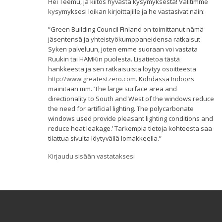
Hei Teemu, ja kiitos hyvästä kysymyksestä! Välitimme
kysymyksesi loikan kirjoittajille ja he vastasivat näin:
”Green Building Council Finland on toimittanut nämä
jäsentensä ja yhteistyökumppaneidensa ratkaisut
Syken palveluun, joten emme suoraan voi vastata
Ruukin tai HAMKin puolesta. Lisätietoa tästä
hankkeesta ja sen ratkaisuista löytyy osoitteesta
http://www.greatestzero.com
. Kohdassa Indoors
mainitaan mm. ’The large surface area and
directionality to South and West of the windows reduce
the need for artificial lighting. The polycarbonate
windows used provide pleasant lighting conditions and
reduce heat leakage.’ Tarkempia tietoja kohteesta saa
tilattua sivulta löytyvällä lomakkeella.”
Kirjaudu sisään vastataksesi