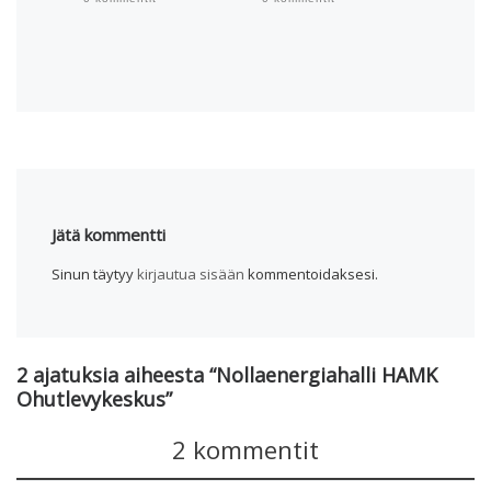
0 komme
Jätä kommentti
Sinun täytyy
kirjautua sisään
kommentoidaksesi.
2 ajatuksia aiheesta “Nollaenergiahalli HAMK
Ohutlevykeskus”
2 kommentit