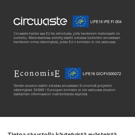
Circwaste-hanke saa EU:lta rahoitusta, jolla hankkeen materiaalit on
tuotettu. Materiaaleissa esitetty sisältö edustaa kuitenkin ainoastaan
hankkeen omia näkemyksiä, joista EU:n komissio ei ole vastuussa.
Tämän sivuston sisältö edustaa ainoastaan EconomisE-projektin
näkemyksiä. EASME / Euroopan komissio ei ole vastuussa sivuston
sisältämän informaation mahdollisesta käytöstä.
Tietoa sivustolla käytetyistä evästeistä