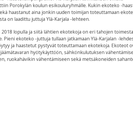
tettiin Porokylän koulun esikouluryhmälle. Kukin ekoteko -haa
ekä haastanut aina jonkin uuden toimijan toteuttamaan ekot
 on laadittu juttuja Ylä-Karjala -lehteen.
2018 lopulla ja siitä lähtien ekotekoja on eri tahojen toimest
lle. Pieni ekoteko -juttuja tullaan jatkamaan Ylä-Karjalan -lehde
löytyy ja haastetut pystyvät toteuttamaan ekotekoja. Ekoteot o
 ylijäämätavaran hyötykäyttöön, sähkönkulutuksen vähentämis
een, ruokahävikin vähentämiseen sekä metsäkoneiden sahant
i