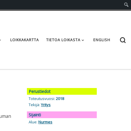
S
LOIKKAKARTTA
TIETOA LOIKASTA
ENGLISH
Perustiedot
Toteutusvuosi:
2018
Tekijä:
Yritys
Sijainti
htuman
Alue:
Nurmes