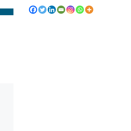
Julkaistu
10.9.2018
Fiksusti kouluun