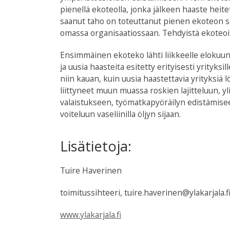
pienellä ekoteolla, jonka jälkeen haaste hei
saanut taho on toteuttanut pienen ekoteon s
omassa organisaatiossaan. Tehdyistä ekoteoista
Ensimmäinen ekoteko lähti liikkeelle elokuun 
ja uusia haasteita esitetty erityisesti yrityksi
niin kauan, kuin uusia haastettavia yrityksiä 
liittyneet muun muassa roskien lajitteluun,
valaistukseen, työmatkapyöräilyn edistämis
voiteluun vaseliinilla öljyn sijaan.
Lisätietoja:
Tuire Haverinen
toimitussihteeri, tuire.haverinen
@ylakarjala.f
www.ylakarjala.fi