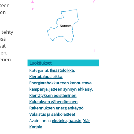
▲
⤢
steen
▼
eon
a tehty
ssä
vat
i
een,
erien
Luokitukset
Kategoriat:
Ilmastoloikka
,
Kiertotalousloikka
,
Energiatehokkuuteen kannustava
kampanja
,
Jätteen synnyn ehkäisy
,
Kierrätyksen edistäminen
,
Kulutuksen vähentäminen
,
Rakennuksen energiankäyttö
,
Valaistus ja sähkölaitteet
Avainsanat:
ekoteko
,
haaste
,
Ylä-
Karjala