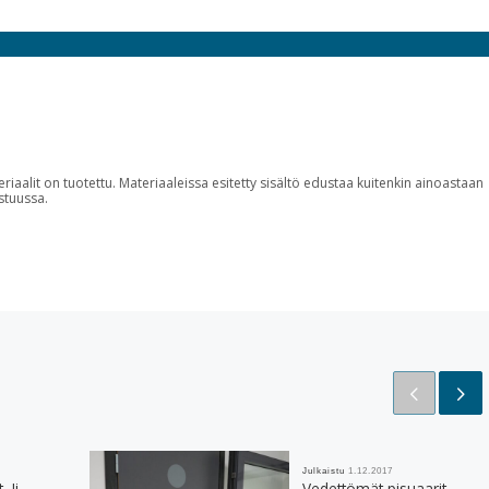
riaalit on tuotettu. Materiaaleissa esitetty sisältö edustaa kuitenkin ainoastaan
stuussa.
Julkaistu
1.12.2017
 Ii
Vedettömät pisuaarit