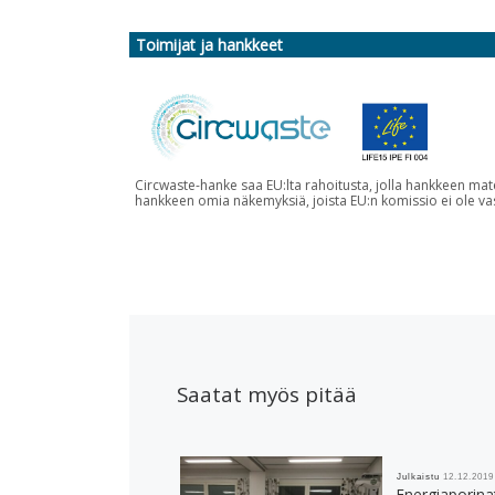
Toimijat ja hankkeet
Circwaste-hanke saa EU:lta rahoitusta, jolla hankkeen mate
hankkeen omia näkemyksiä, joista EU:n komissio ei ole va
Saatat myös pitää
Julkaistu
12.12.2019
Energiaporinat,