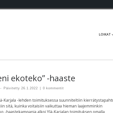
LOIKAT
eni ekoteko” -haaste
-
Päivitetty
26.1.2022
|
0 kommentit
Ylä-Karjala -lehden toimituksessa suunniteltiin kierrätystapa
iin sitä, kuinka voitaisiin vaikuttaa hieman laajemminkin
ko -haastekampanja alkoi Ylä-Karjalan toimituksen omalla