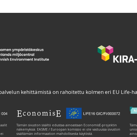
palvelun kehittämistä on rahoitettu kolmen eri EU Life-h
aalit
Tämän sivuston sisältö edustaa ainoastaan EconomisE-projektin
Tämä
näkemyksiä. EASME / Euroopan komissio ei ole vastuussa sivuston
unio
 ei
sisältämän informaation mahdollisesta käytöstä.
aino