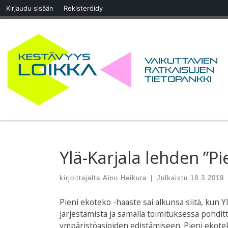
Kirjaudu sisään
Rekisteröidy
Skip to content
Vaikuttavien
ratkaisujen
tietopankki
Ylä-Karjala lehden ”Pi
kirjoittajalta
Aino Heikura
|
Julkaistu
18.3.2019
Pieni ekoteko -haaste sai alkunsa siitä, kun 
järjestämistä ja samalla toimituksessa pohditt
ympäristöasioiden edistämiseen. Pieni ekote