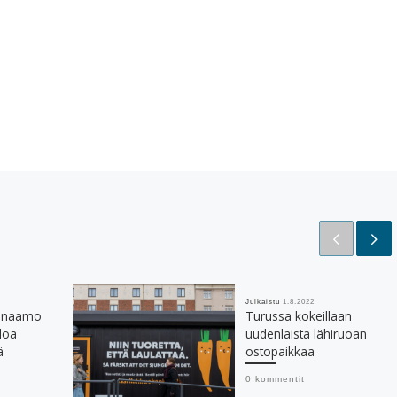
Julkaistu
1.8.2022
ainaamo
Turussa kokeillaan
iloa
uudenlaista lähiruoan
ä
ostopaikkaa
0 kommentit