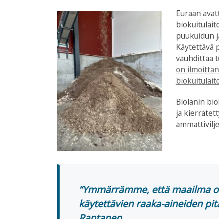
Euraan avatt
biokuitulaito
puukuidun 
Käytettävä 
vauhdittaa 
on ilmoitta
biokuitulait
Biolanin bi
ja kierrätet
ammattivilje
”Ymmärrämme, että maailma on
käytettävien raaka-aineiden pi
Rantanen.