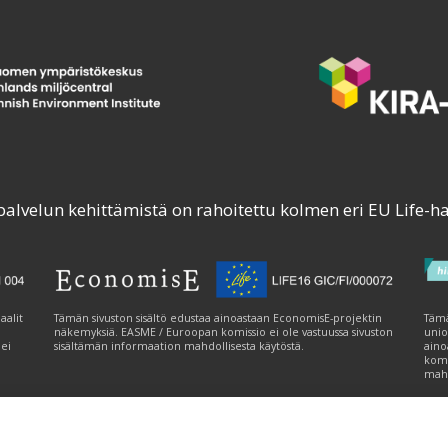
palvelun kehittämistä on rahoitettu kolmen eri EU Life-h
aalit
Tämän sivuston sisältö edustaa ainoastaan EconomisE-projektin
Tämä
näkemyksiä. EASME / Euroopan komissio ei ole vastuussa sivuston
unio
 ei
sisältämän informaation mahdollisesta käytöstä.
aino
komi
mahd