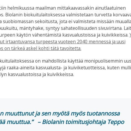
iin
helmikuussa
maailman mittakaavassakin ainutlaatuinen
s.
Biolanin
biokuitu
laitoksessa valmistetaan turvetta korvaav
ja suobiomassan
sekoitusta, jota ei valmisteta
missään muualla
puukuitu, mäntyhake, syntyy sahateollisuuden sivuvirtana.
Lai
turpeen käytön vähentämistä kasvualustoissa ja kuivikkeissa.
nut irtaantuvansa
turpeesta vuoteen 2040 mennessä
ja uusi
os on
tärkeä
askel kohti tätä tavoitetta.
okuitulaitoksessa on mahdollista käyttää monipuolisemmin uus
tyjä raaka-aineita kasvualusta- ja kuiviketuotteissa, kuten mulli
lyn kasvualustoissa ja kuivikkeissa.
 muuttunut ja sen myötä myös tuotannossa
tää muuttua.” – Biolanin toimitusjohtaja Teppo