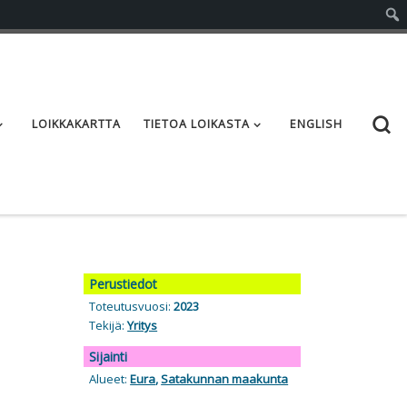
S
LOIKKAKARTTA
TIETOA LOIKASTA
ENGLISH
Perustiedot
Toteutusvuosi:
2023
Tekijä:
Yritys
Sijainti
Alueet:
Eura
,
Satakunnan maakunta