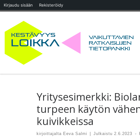
Kirjaudu sisään
Rekisteröidy
Skip to content
Vaikuttavien
ratkaisujen
tietopankki
Yritysesimerkki: Biola
turpeen käytön vähen
kuivikkeissa
kirjoittajalta
Eeva Salmi
|
Julkaistu
2.6.2023
-