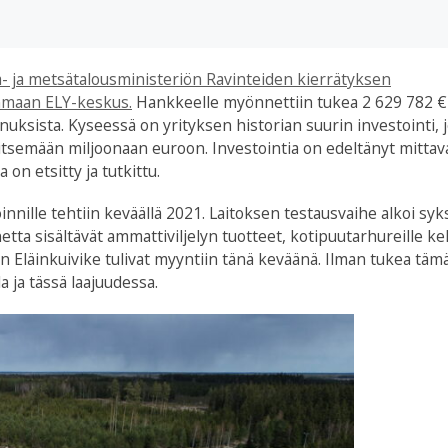
a- ja metsätalousministeriön Ravinteiden kierrätyksen
anmaan ELY-keskus.
Hankkeelle myönnettiin tukea 2 629 782 € 
uksista. Kyseessä on yrityksen historian suurin investointi, 
itsemään miljoonaan euroon. Investointia on edeltänyt mittav
 on etsitty ja tutkittu.
nnille tehtiin keväällä 2021. Laitoksen testausvaihe alkoi syks
tta sisältävät ammattiviljelyn tuotteet, kotipuutarhureille ke
 Eläinkuivike tulivat myyntiin tänä keväänä. Ilman tukea tämä
la ja tässä laajuudessa.