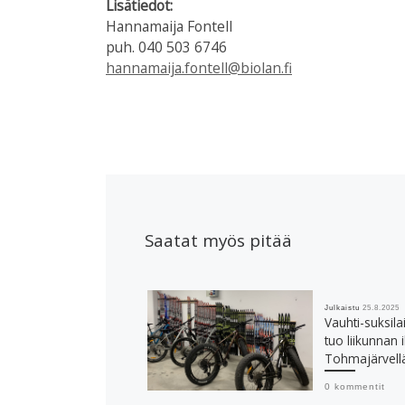
Lisätiedot:
Hannamaija Fontell
puh. 040 503 6746
hannamaija.fontell@biolan.fi
Saatat myös pitää
Julkaistu
25.8.2025
Vauhti-suksil
tuo liikunnan 
Tohmajärvell
0 kommentit