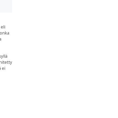
eli
jonka
a
yllä
hitetty
 ei