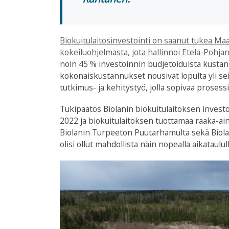
Biokuitulaitosinvestointi on saanut tukea Ma
kokeiluohjelmasta, jota hallinnoi Etelä-Pohj
noin 45 % investoinnin budjetoiduista kustann
kokonaiskustannukset nousivat lopulta yli se
tutkimus- ja kehitystyö, jolla sopivaa prosessia
Tukipäätös Biolanin biokuitulaitoksen investoi
2022 ja biokuitulaitoksen tuottamaa raaka-aine
Biolanin Turpeeton Puutarhamulta sekä Biolan
olisi ollut mahdollista näin nopealla aikataulul