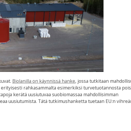
kuvat.
Biolanilla on käynnissä hanke
, jossa tutkitaan mahdolli
erityisesti rahkasammalta esimerkiksi turvetuotannosta poist
a tapoja kerätä uusiutuvaa suobiomassaa mahdollisimman
peaa uusiutumista.
Tätä tutkimushanketta tuetaan EU:n vihreä