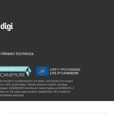
ankkeen toimesta.
n sivuston tuottamiseen on saatu rahoitusta Euroopan
nin LIFE-ohjelmasta. Tämän sivuston sisältö edustaa
astaan CANEMURE-hankkeen näkemyksiä ja EASME/EU:n
ssio ei ole vastuussa sivuston sisältämän informaation
ollisesta käytöstä.