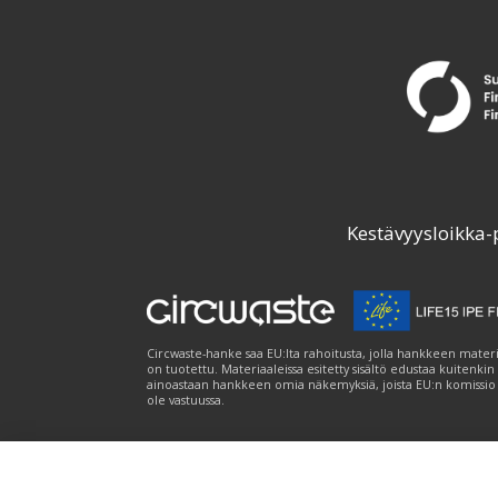
Kestävyysloikka-
Circwaste-hanke saa EU:lta rahoitusta, jolla hankkeen materi
on tuotettu. Materiaaleissa esitetty sisältö edustaa kuitenkin
ainoastaan hankkeen omia näkemyksiä, joista EU:n komissio
ole vastuussa.