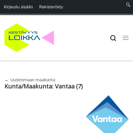
Kirjaudu sisään
Rekisteröidy
Skip to content
Searc
Vali
←
Uudenmaan maakunta
Kunta/Maakunta:
Vantaa
(7)