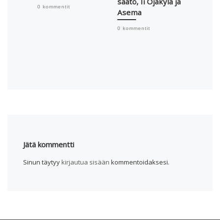
säätö, Ii Ojakylä ja
oppil
0 kommentit
Asema
aurin
0 kommentit
0 komme
Jätä kommentti
Sinun täytyy
kirjautua sisään
kommentoidaksesi.