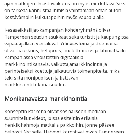
ajan matkojen ilmastovaikutus on myös merkittävä. Siksi
on tärkeää kannustaa ihmisiä vaihtamaan oman auton
kestävämpiin kulkutapoihin myös vapaa-ajalla.
Kesäseikkailijat-kampanjan kohderyhmänä olivat
Tampereen seudun asukkaat sekä turistit ja kaupungissa
vapaa-ajallaan vierailevat. Ydinviesteinä ja -teemoina
olivat hauskuus, helppous, huolettomuus ja lähimatkailu.
Kampanjassa yhdistettiin digitaalisia
markkinointikanavia, vaikuttajamarkkinointia ja
perinteiseksi koettuja jalkautuvia toimenpiteitä, mikä
teki siitä monipuolisen ja kattavan
markkinointikokonaisuuden.
Monikanavaista markkinointia
Konseptin kärkenä olivat sosiaaliseen mediaan
suunnitellut videot, joissa esiteltiin erilaisia
henkilöhahmoja matkalla paikkoihin, jonne pääsee
helposti Nyssellä. Hahmot korostivat myös Tampereen