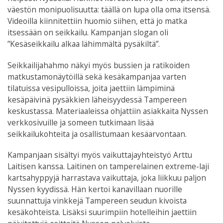
väestön monipuolisuutta: täällä on lupa olla oma itsensä.
Videoilla kiinnitettiin huomio siihen, että jo matka
itsessään on seikkailu. Kampanjan slogan oli
”Kesäseikkailu alkaa lähimmältä pysäkiltä”.
Seikkailijahahmo näkyi myös bussien ja ratikoiden
matkustamonäytöillä sekä kesäkampanjaa varten
tilatuissa vesipulloissa, joita jaettiin lämpiminä
kesäpäivinä pysäkkien läheisyydessä Tampereen
keskustassa. Materiaaleissa ohjattiin asiakkaita Nyssen
verkkosivuille ja someen tutkimaan lisää
seikkailukohteita ja osallistumaan kesäarvontaan.
Kampanjaan sisältyi myös vaikuttajayhteistyö Arttu
Laitisen kanssa. Laitinen on tamperelainen extreme-laji
kartsahyppyjä harrastava vaikuttaja, joka liikkuu paljon
Nyssen kyydissä. Hän kertoi kanavillaan nuorille
suunnattuja vinkkejä Tampereen seudun kivoista
kesäkohteista. Lisäksi suurimpiin hotelleihin jaettiin