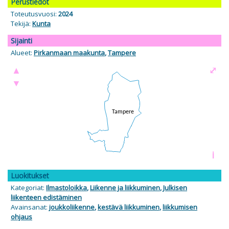
Perustiedot
Toteutusvuosi:
2024
Tekijä:
Kunta
Sijainti
Alueet:
Pirkanmaan maakunta
,
Tampere
▲
⤢
▼
i
Luokitukset
Kategoriat:
Ilmastoloikka
,
Liikenne ja liikkuminen
,
Julkisen
liikenteen edistäminen
Avainsanat:
joukkoliikenne
,
kestävä liikkuminen
,
liikkumisen
ohjaus