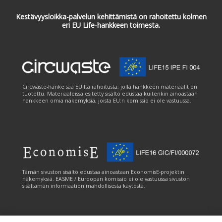
Kestävyysloikka-palvelun kehittämistä on rahoitettu kolmen
eri EU Life-hankkeen toimesta.
Circwaste-hanke saa EU:lta rahoitusta, jolla hankkeen materiaalit on
tuotettu. Materiaaleissa esitetty sisältö edustaa kuitenkin ainoastaan
hankkeen omia näkemyksiä, joista EU:n komissio ei ole vastuussa.
Tämän sivuston sisältö edustaa ainoastaan EconomisE-projektin
näkemyksiä. EASME / Euroopan komissio ei ole vastuussa sivuston
sisältämän informaation mahdollisesta käytöstä.