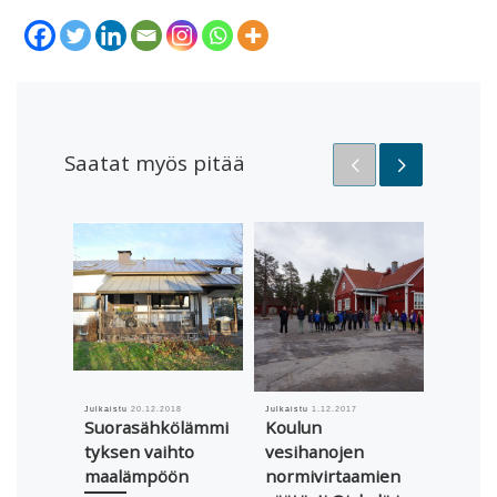
Saatat myös pitää
Julkaistu
20.12.2018
Julkaistu
1.12.2017
Julkaistu
Suorasähkölämmi
Koulun
Valke
tyksen vaihto
vesihanojen
Tartti
maalämpöön
normivirtaamien
öljyst