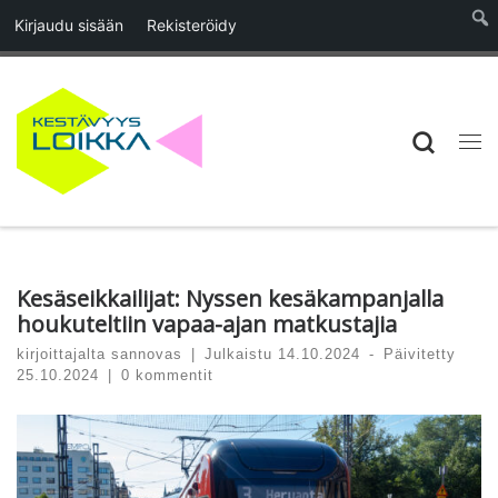
Kirjaudu sisään
Rekisteröidy
Skip to content
Searc
Vali
Kesäseikkailijat: Nyssen kesäkampanjalla
houkuteltiin vapaa-ajan matkustajia
kirjoittajalta
sannovas
|
Julkaistu
14.10.2024
-
Päivitetty
25.10.2024
|
0 kommentit