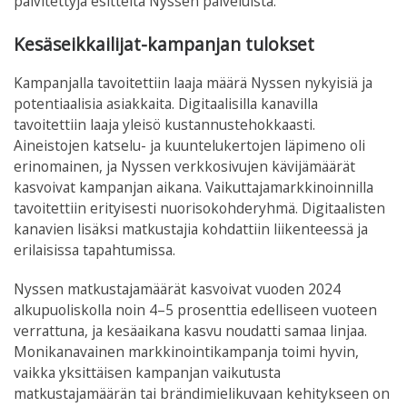
päivitettyjä esitteitä Nyssen palveluista.
Kesäseikkailijat-kampanjan tulokset
Kampanjalla tavoitettiin laaja määrä Nyssen nykyisiä ja
potentiaalisia asiakkaita. Digitaalisilla kanavilla
tavoitettiin laaja yleisö kustannustehokkaasti.
Aineistojen katselu- ja kuuntelukertojen läpimeno oli
erinomainen, ja Nyssen verkkosivujen kävijämäärät
kasvoivat kampanjan aikana. Vaikuttajamarkkinoinnilla
tavoitettiin erityisesti nuorisokohderyhmä. Digitaalisten
kanavien lisäksi matkustajia kohdattiin liikenteessä ja
erilaisissa tapahtumissa.
Nyssen matkustajamäärät kasvoivat vuoden 2024
alkupuoliskolla noin 4–5 prosenttia edelliseen vuoteen
verrattuna, ja kesäaikana kasvu noudatti samaa linjaa.
Monikanavainen markkinointikampanja toimi hyvin,
vaikka yksittäisen kampanjan vaikutusta
matkustajamäärän tai brändimielikuvaan kehitykseen on