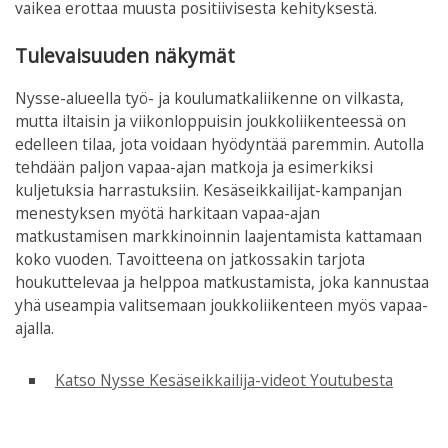
vaikea erottaa muusta positiivisesta kehityksestä.
Tulevaisuuden näkymät
Nysse-alueella työ- ja koulumatkaliikenne on vilkasta,
mutta iltaisin ja viikonloppuisin joukkoliikenteessä on
edelleen tilaa, jota voidaan hyödyntää paremmin. Autolla
tehdään paljon vapaa-ajan matkoja ja esimerkiksi
kuljetuksia harrastuksiin. Kesäseikkailijat-kampanjan
menestyksen myötä harkitaan vapaa-ajan
matkustamisen markkinoinnin laajentamista kattamaan
koko vuoden. Tavoitteena on jatkossakin tarjota
houkuttelevaa ja helppoa matkustamista, joka kannustaa
yhä useampia valitsemaan joukkoliikenteen myös vapaa-
ajalla.
Katso Nysse Kesäseikkailija-videot Youtubesta