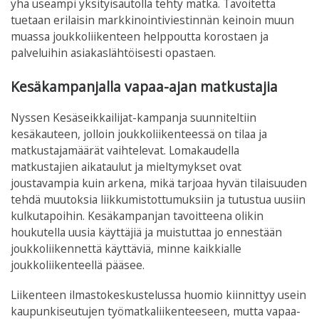
yhä useampi yksityisautolla tehty matka. Tavoitetta
tuetaan erilaisin markkinointiviestinnän keinoin muun
muassa joukkoliikenteen helppoutta korostaen ja
palveluihin asiakaslähtöisesti opastaen.
Kesäkampanjalla vapaa-ajan matkustajia
Nyssen Kesäseikkailijat-kampanja suunniteltiin
kesäkauteen, jolloin joukkoliikenteessä on tilaa ja
matkustajamäärät vaihtelevat. Lomakaudella
matkustajien aikataulut ja mieltymykset ovat
joustavampia kuin arkena, mikä tarjoaa hyvän tilaisuuden
tehdä muutoksia liikkumistottumuksiin ja tutustua uusiin
kulkutapoihin. Kesäkampanjan tavoitteena olikin
houkutella uusia käyttäjiä ja muistuttaa jo ennestään
joukkoliikennettä käyttäviä, minne kaikkialle
joukkoliikenteellä pääsee.
Liikenteen ilmastokeskustelussa huomio kiinnittyy usein
kaupunkiseutujen työmatkaliikenteeseen, mutta vapaa-