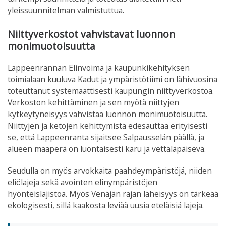
yleissuunnitelman valmistuttua.
Niittyverkostot vahvistavat luonnon
monimuotoisuutta
Lappeenrannan Elinvoima ja kaupunkikehityksen
toimialaan kuuluva Kadut ja ympäristötiimi on lähivuosina
toteuttanut systemaattisesti kaupungin niittyverkostoa.
Verkoston kehittäminen ja sen myötä niittyjen
kytkeytyneisyys vahvistaa luonnon monimuotoisuutta.
Niittyjen ja ketojen kehittymistä edesauttaa erityisesti
se, että Lappeenranta sijaitsee Salpausselän päällä, ja
alueen maaperä on luontaisesti karu ja vettäläpäisevä.
Seudulla on myös arvokkaita paahdeympäristöjä, niiden
eliölajeja sekä avointen elinympäristöjen
hyönteislajistoa. Myös Venäjän rajan läheisyys on tärkeää
ekologisesti, sillä kaakosta leviää uusia eteläisiä lajeja.