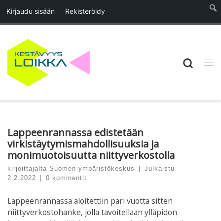
Kirjaudu sisään
Rekisteröidy
Skip to content
Searc
Vali
Lappeenrannassa edistetään
virkistäytymismahdollisuuksia ja
monimuotoisuutta niittyverkostolla
kirjoittajalta
Suomen ympäristökeskus
|
Julkaistu
2.2.2022
|
0 kommentit
Lappeenrannassa aloitettiin pari vuotta sitten
niittyverkostohanke, jolla tavoitellaan ylläpidon