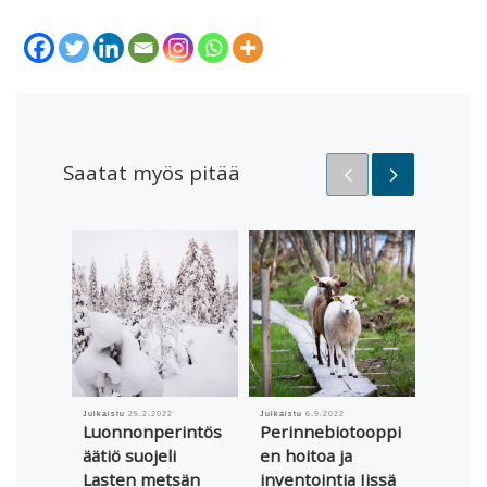
Saatat myös pitää
Julkaistu
25.2.2022
Julkaistu
6.9.2022
Julkaistu
Luonnonperintös
Perinnebiotooppi
Mutki
äätiö suojeli
en hoitoa ja
Salme
Lasten metsän
inventointia Iissä
vesien