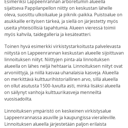
Esimeriksi Lappeenrannan arboretumin alueella
sijaitseva Pappilanpellon niitty on keskustan lähelle
oleva, suosittu ulkoilualue ja piknik-paikka. Puistoalue on
asukkaille erityisen tärkeä, ja siellä on järjestetty myös
useita yhteisöllisiä tapahtumia. Alueen vieressä toimii
myös kahvila, taidegalleria ja kesäteatteri.
Toinen hyvä esimerkki virkistystarkoitusta palvelevasta
niitystä on Lappeenrannan keskustan alueelle sijoittuvan
linnoituksen niityt. Niittyjen pinta-ala linnoituksen
alueella on lähes neljä hehtaaria. Linnoituksen niityt ovat
arvoniittyjä, ja niillä kasvaa uhanalaisia kasveja. Alueella
on merkittävä kulttuurihistoriallinen arvo, sillä alueella
on ollut asutusta 1500-luvulta asti, minkä lisäksi alueella
on säilynyt vanhoja kulttuurikasveja menneiltä
vuosisadoilta.
Linnoituksen ympäristö on keskeinen virkistysalue
Lappeenrannassa asuville ja kaupungissa vieraileville.
Linnoituksen alueella järjestetään paljon erilaista