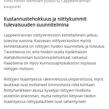
Vilho Petter Nenosen puisto © Lappeenrannan
kaupunki
Kustannustehokkuus ja niittykummit
tulevaisuuden suunnitelmina
Lappeenrannan niittyverkoston kehittäminen jatkuu
tulevina vuosina. Kasvavan niittyverkoston myötä
kehitettävänä on niittyjen hoidon suunnittelu ja toteutus.
Tavoitteena on, että hoidon osalta löydettäisiin
mahdollisimman kustannustehokkaat ratkaisut.
Haasteena on myös kunnossapitokaluston sopivuus
niittyjen hoitoon.
Niittyjen lisääntyessä rakennetussa ympäristössä, myös
asukkaat ovat esittäneet kiinnostusta niitä kohtaan.
Niittyhankkeen alussa kyselyjä niittyjen hoidosta
esitettiin enemmän, mutta niittyihin liittyvän tiedon
lisääntyessä niittypalautteet ovat vähentyneet.