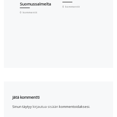
Suomussalmelta
vesiä 
0 kommentit
ja
0 kommentit
luonn
ti var
vesie
tulvar
hallin
0 komme
Jätä kommentti
Sinun täytyy
kirjautua sisään
kommentoidaksesi.