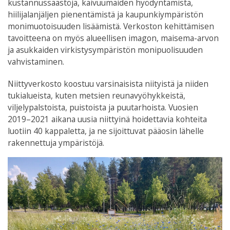
kustannussäästöjä, kaivuumaiden hyödyntämistä,
hiilijalanjäljen pienentämistä ja kaupunkiympäristön
monimuotoisuuden lisäämistä. Verkoston kehittämisen
tavoitteena on myös alueellisen imagon, maisema-arvon
ja asukkaiden virkistysympäristön monipuolisuuden
vahvistaminen.
Niittyverkosto koostuu varsinaisista niityistä ja niiden
tukialueista, kuten metsien reunavyöhykkeistä,
viljelypalstoista, puistoista ja puutarhoista. Vuosien
2019–2021 aikana uusia niittyinä hoidettavia kohteita
luotiin 40 kappaletta, ja ne sijoittuvat pääosin lähelle
rakennettuja ympäristöjä.