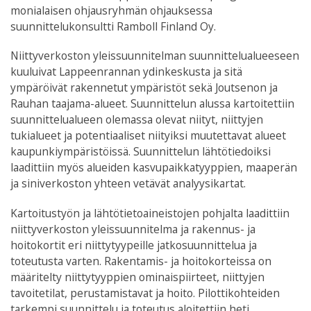
monialaisen ohjausryhmän ohjauksessa
suunnittelukonsultti Ramboll Finland Oy.
Niittyverkoston yleissuunnitelman suunnittelualueeseen
kuuluivat Lappeenrannan ydinkeskusta ja sitä
ympäröivät rakennetut ympäristöt sekä Joutsenon ja
Rauhan taajama-alueet. Suunnittelun alussa kartoitettiin
suunnittelualueen olemassa olevat niityt, niittyjen
tukialueet ja potentiaaliset niityiksi muutettavat alueet
kaupunkiympäristöissä. Suunnittelun lähtötiedoiksi
laadittiin myös alueiden kasvupaikkatyyppien, maaperän
ja siniverkoston yhteen vetävät analyysikartat.
Kartoitustyön ja lähtötietoaineistojen pohjalta laadittiin
niittyverkoston yleissuunnitelma ja rakennus- ja
hoitokortit eri niittytyypeille jatkosuunnittelua ja
toteutusta varten. Rakentamis- ja hoitokorteissa on
määritelty niittytyyppien ominaispiirteet, niittyjen
tavoitetilat, perustamistavat ja hoito. Pilottikohteiden
tarkempi suunnittelu ja toteutus aloitettiin heti