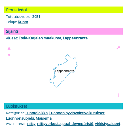
Perustiedot
Toteutusvuosi:
2021
Tekijä:
Kunta
Sijainti
Alueet:
Etelä-Karjalan maakunta
,
Lappeenranta
▲
⤢
▼
i
Luokitukset
Kategoriat:
Luontoloikka
,
Luonnon hyvinvointivaikutukset
,
Luonnonsuojelu
,
Maisema
Avainsanat:
niitty
,
niittyverkosto
,
paahdeympäristö
,
virkistysalueet