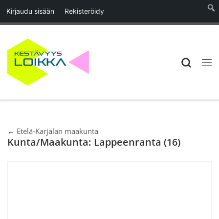
Kirjaudu sisään
Rekisteröidy
Skip to content
Search
Vali
←
Etelä-Karjalan maakunta
Kunta/Maakunta:
Lappeenranta
(16)