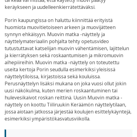
tärkeää varmistaa, että käytetty muovi päätyy
keräykseen ja uudelleenkierrätettäväksi.
Porin kaupungissa on haluttu kiinnittää erityistä
huomiota muovitietoiseen arkeen ja muovijätteen
synnyn ehkäisyyn. Muovin matka -näyttely ja
näyttelymateriaalin pohjalta tehty opetusvideo
tutustuttavat katselijan muovin vähentämisen, lajittelun
ja kierrätyksen sekä roskaantumisen ja mikromuovin
aihepiireihin. Muovin matka -näyttely on toteutettu
useita kertoja Porin seudulla esimerkiksi yleisissä
näyttelytiloissa, kirjastoissa sekä kouluissa.
Perusnäyttelyn lisäksi mukana on joka vuosi ollut jokin
uusi näkökulma, kuten merien roskaantuminen tai
hulevesikaivot roskan reittinä. Uusin Muovin matka -
näyttely on koottu Tiiliruukin Keräämön näyttelytilaan,
jossa aiotaan jatkossa järjestää koulujen esittelykäyntejä,
esimerkiksi ympäristökasvatusviikolla.