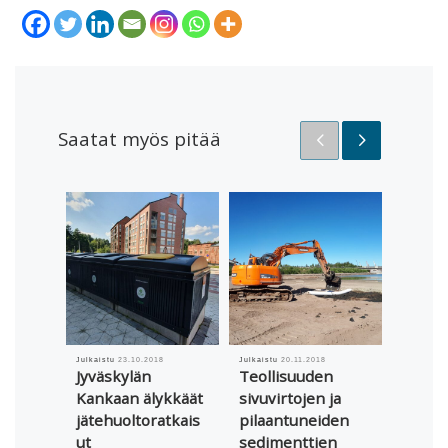
Saatat myös pitää
Julkaistu
23.10.2018
Julkaistu
20.11.2018
Julkaistu
Jyväskylän
Teollisuuden
Satak
Kankaan älykkäät
sivuvirtojen ja
ensim
jätehuoltoratkais
pilaantuneiden
megaw
ut
sedimenttien
aurin