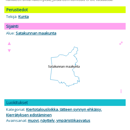
Perustiedot
Tekijä:
Kunta
Sijainti
Alue:
Satakunnan maakunta
▲
⤢
▼
i
Luokitukset
Kategoriat:
Kiertotalousloikka
,
Jätteen synnyn ehkäisy
,
Kierrätyksen edistäminen
Avainsanat:
muovi
,
näyttely
,
ympäristökasvatus