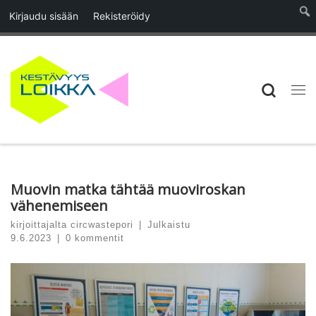
Kirjaudu sisään
Rekisteröidy
Skip to content
Searc
Vali
Muovin matka tähtää muoviroskan
vähenemiseen
kirjoittajalta
circwastepori
|
Julkaistu
9.6.2023
|
0 kommentit