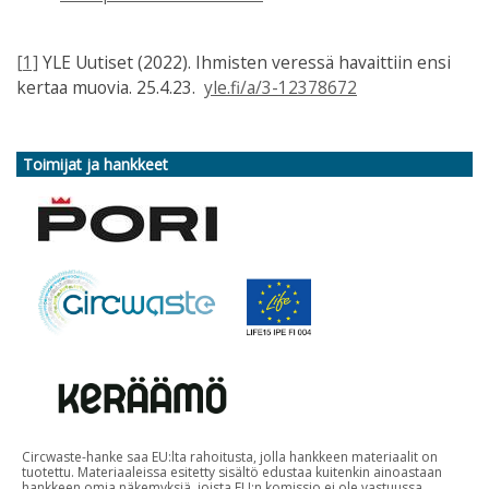
[1]
YLE Uutiset (2022). Ihmisten veressä havaittiin ensi
kertaa muovia. 25.4.23.
yle.fi/a/3-12378672
Toimijat ja hankkeet
Circwaste-hanke saa EU:lta rahoitusta, jolla hankkeen materiaalit on
tuotettu. Materiaaleissa esitetty sisältö edustaa kuitenkin ainoastaan
hankkeen omia näkemyksiä, joista EU:n komissio ei ole vastuussa.