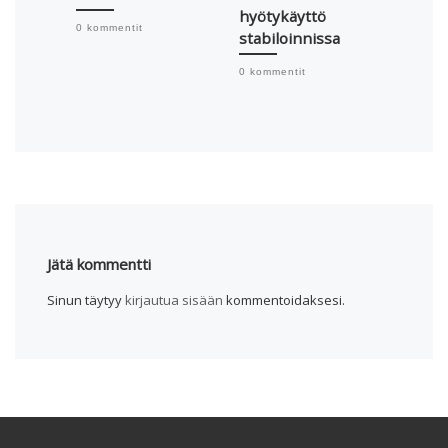
hyötykäyttö
tuota
0 kommentit
stabiloinnissa
0 komme
0 kommentit
Jätä kommentti
Sinun täytyy
kirjautua sisään
kommentoidaksesi.