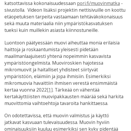
katsottavissa kokonaisuudessaan
pori.fi/muovinmatka
-
sivustolla. Videon lisäksi projektin nettisivuille on koottu
etäopetuksen tarpeita vastaamaan tehtäväkokonaisuus
sekä muuta materiaalia niin ympäristökasvatuksen
tueksi kuin muillekin asiasta kiinnostuneille.
Luontoon päätyessään muovi aiheuttaa monia erilaisia
haittoja ja roskaantumista yleisesti pidetään
maailmanlaajuisesti yhtenä nopeimmin kasvavista
ympäristöongelmista. Muoviroskien hajotessa
mikromuovit ja haitalliset yhdisteet siirtyvät
ympäristöön, eläimiin ja jopa ihmisiin. Esimerkiksi
mikromuovia havaittiin ihmisen verestä ensimmäistä
kertaa vuonna 2022
[1]
. Tärkeää on vähentää
kertakäyttöisten muovipakkausten määrää sekä harkita
muovittomia vaihtoehtoja tavaroita hankittaessa.
On odotettavissa, että muovin valmistus ja käyttö
jatkavat kasvuaan tulevaisuudessa. Muovin hyviin
ominaisuuksiin kuuluu esimerkiksi sen kyky pidentää