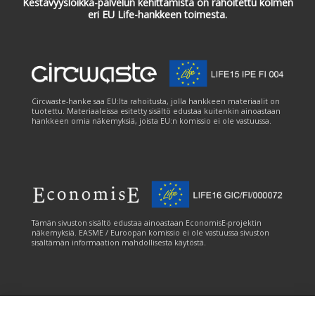
Kestävyysloikka-palvelun kehittämistä on rahoitettu kolmen
eri EU Life-hankkeen toimesta.
Circwaste-hanke saa EU:lta rahoitusta, jolla hankkeen materiaalit on
tuotettu. Materiaaleissa esitetty sisältö edustaa kuitenkin ainoastaan
hankkeen omia näkemyksiä, joista EU:n komissio ei ole vastuussa.
Tämän sivuston sisältö edustaa ainoastaan EconomisE-projektin
näkemyksiä. EASME / Euroopan komissio ei ole vastuussa sivuston
sisältämän informaation mahdollisesta käytöstä.