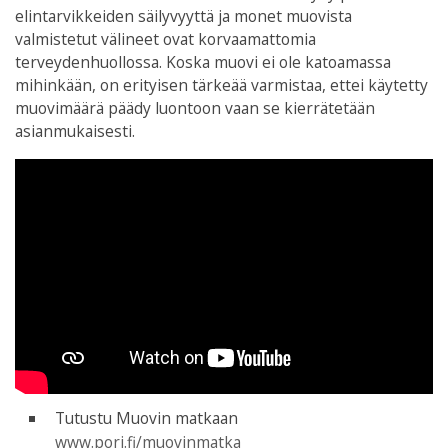
elintarvikkeiden säilyvyyttä ja monet muovista
valmistetut välineet ovat korvaamattomia
terveydenhuollossa. Koska muovi ei ole katoamassa
mihinkään, on erityisen tärkeää varmistaa, ettei käytetty
muovimäärä päädy luontoon vaan se kierrätetään
asianmukaisesti.
Tutustu Muovin matkaan
www.pori.fi/muovinmatka