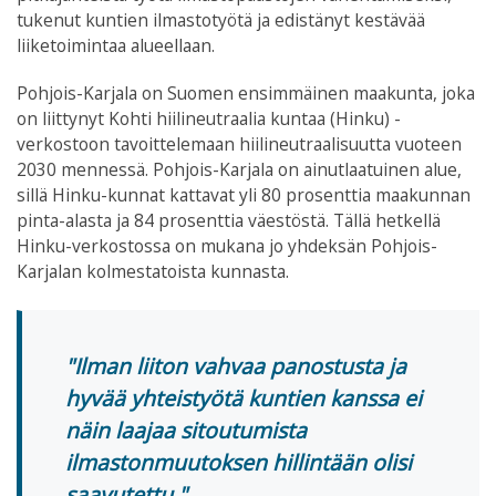
tukenut kuntien ilmastotyötä ja edistänyt kestävää
liiketoimintaa alueellaan.
Pohjois-Karjala on Suomen ensimmäinen maakunta, joka
on liittynyt Kohti hiilineutraalia kuntaa (Hinku) -
verkostoon tavoittelemaan hiilineutraalisuutta vuoteen
2030 mennessä. Pohjois-Karjala on ainutlaatuinen alue,
sillä Hinku-kunnat kattavat yli 80 prosenttia maakunnan
pinta-alasta ja 84 prosenttia väestöstä. Tällä hetkellä
Hinku-verkostossa on mukana jo yhdeksän Pohjois-
Karjalan kolmestatoista kunnasta.
Ilman liiton vahvaa panostusta ja
hyvää yhteistyötä kuntien kanssa ei
näin laajaa sitoutumista
ilmastonmuutoksen hillintään olisi
saavutettu.