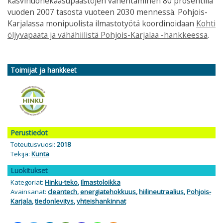
kasvihuonekaasupäästöjen vähentäminen 80 prosentilla
vuoden 2007 tasosta vuoteen 2030 mennessä. Pohjois-
Karjalassa monipuolista ilmastotyötä koordinoidaan
Kohti
öljyvapaata ja vähähiilistä Pohjois-Karjalaa -hankkeessa
.
Toimijat ja hankkeet
Perustiedot
Toteutusvuosi:
2018
Tekijä:
Kunta
Luokitukset
Kategoriat:
Hinku-teko
,
Ilmastoloikka
Avainsanat:
cleantech
,
energiatehokkuus
,
hiilineutraalius
,
Pohjois-
Karjala
,
tiedonlevitys
,
yhteishankinnat