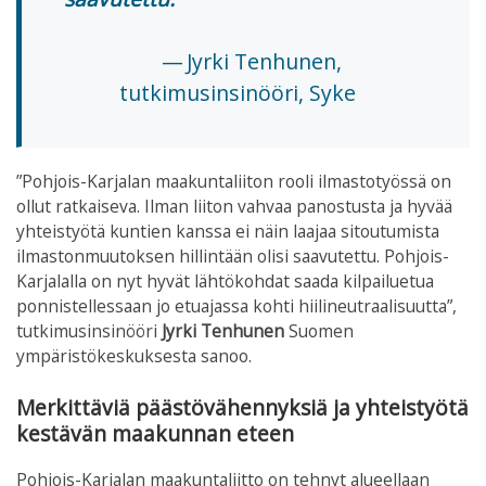
Jyrki Tenhunen,
tutkimusinsinööri, Syke
”Pohjois-Karjalan maakuntaliiton rooli ilmastotyössä on
ollut ratkaiseva. Ilman liiton vahvaa panostusta ja hyvää
yhteistyötä kuntien kanssa ei näin laajaa sitoutumista
ilmastonmuutoksen hillintään olisi saavutettu. Pohjois-
Karjalalla on nyt hyvät lähtökohdat saada kilpailuetua
ponnistellessaan jo etuajassa kohti hiilineutraalisuutta”,
tutkimusinsinööri
Jyrki Tenhunen
Suomen
ympäristökeskuksesta sanoo.
Merkittäviä päästövähennyksiä ja yhteistyötä
kestävän maakunnan eteen
Pohjois-Karjalan maakuntaliitto on tehnyt alueellaan