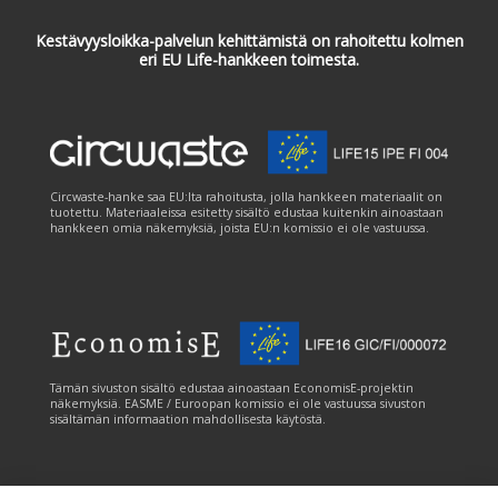
Kestävyysloikka-palvelun kehittämistä on rahoitettu kolmen
eri EU Life-hankkeen toimesta.
Circwaste-hanke saa EU:lta rahoitusta, jolla hankkeen materiaalit on
tuotettu. Materiaaleissa esitetty sisältö edustaa kuitenkin ainoastaan
hankkeen omia näkemyksiä, joista EU:n komissio ei ole vastuussa.
Tämän sivuston sisältö edustaa ainoastaan EconomisE-projektin
näkemyksiä. EASME / Euroopan komissio ei ole vastuussa sivuston
sisältämän informaation mahdollisesta käytöstä.