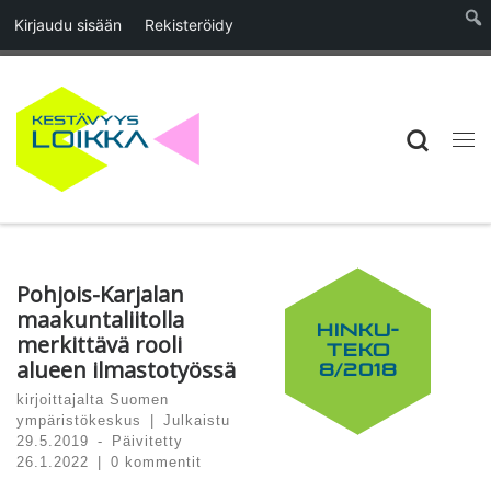
Kirjaudu sisään
Rekisteröidy
Skip to content
Searc
Vali
Pohjois-Karjalan
maakuntaliitolla
HINKU-
merkittävä rooli
TEKO
alueen ilmastotyössä
8/2018
kirjoittajalta
Suomen
ympäristökeskus
|
Julkaistu
29.5.2019
-
Päivitetty
26.1.2022
|
0 kommentit