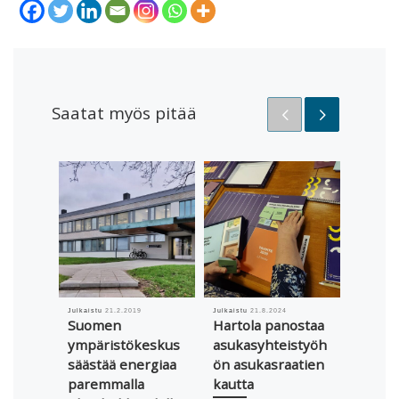
Saatat myös pitää
Julkaistu
21.2.2019
Julkaistu
21.8.2024
Julkaistu
Suomen
Hartola panostaa
Lapua
ympäristökeskus
asukasyhteistyöh
Energi
säästää energiaa
ön asukasraatien
alakou
paremmalla
kautta
0 komme