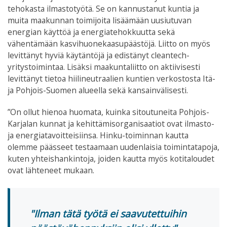
tehokasta ilmastotyötä. Se on kannustanut kuntia ja
muita maakunnan toimijoita lisäämään uusiutuvan
energian käyttöä ja energiatehokkuutta sekä
vähentämään kasvihuonekaasupäästöjä. Liitto on myös
levittänyt hyviä käytäntöjä ja edistänyt cleantech-
yritystoimintaa. Lisäksi maakuntaliitto on aktiivisesti
levittänyt tietoa hiilineutraalien kuntien verkostosta Itä-
ja Pohjois-Suomen alueella sekä kansainvälisesti.
”On ollut hienoa huomata, kuinka sitoutuneita Pohjois-
Karjalan kunnat ja kehittämisorganisaatiot ovat ilmasto-
ja energiatavoitteisiinsa. Hinku-toiminnan kautta
olemme päässeet testaamaan uudenlaisia toimintatapoja,
kuten yhteishankintoja, joiden kautta myös kotitaloudet
ovat lähteneet mukaan.
Ilman tätä työtä ei saavutettuihin