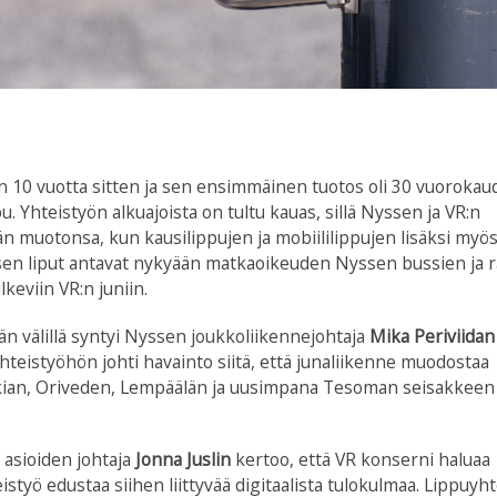
in 10 vuotta sitten ja sen ensimmäinen tuotos oli 30 vuoroka
Yhteistyön alkuajoista on tultu kauas, sillä Nyssen ja VR:n
n muotonsa, kun kausilippujen ja mobiililippujen lisäksi myö
Nyssen liput antavat nykyään matkaoikeuden Nyssen bussien ja 
eviin VR:n juniin.
jän välillä syntyi Nyssen joukkoliikennejohtaja
Mika Periviidan
teistyöhön johti havainto siitä, että junaliikenne muodostaa
ian, Oriveden, Lempäälän ja uusimpana Tesoman seisakkeen v
 asioiden johtaja
Jonna Juslin
kertoo, että VR konserni haluaa
istyö edustaa siihen liittyvää digitaalista tulokulmaa. Lippuyh