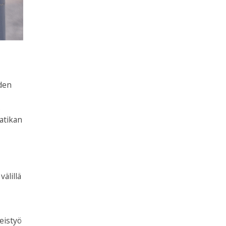
uden
s
ratikan
älillä
teistyö