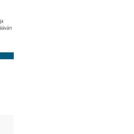
ja
säävän