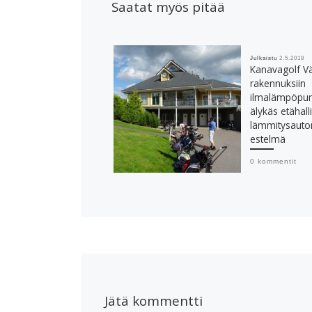
Saatat myös pitää
Julkaistu
2.5.2018
Kanavagolf V
rakennuksiin
ilmalämpöpum
älykäs etähall
lämmitysauto
estelmä
0 kommentit
Jätä kommentti