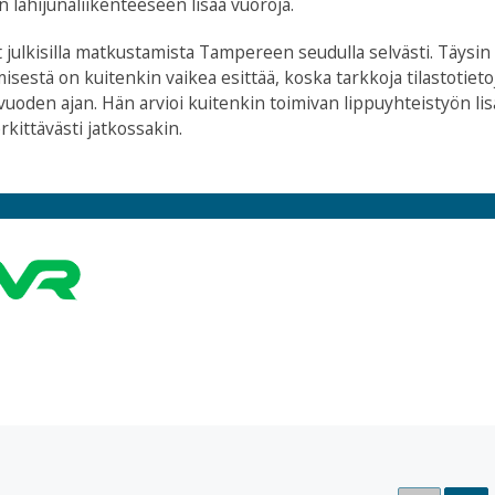
n lähijunaliikenteeseen lisää vuoroja.
 julkisilla matkustamista Tampereen seudulla selvästi. Täysin
sestä on kuitenkin vaikea esittää, koska tarkkoja tilastotieto
uoden ajan. Hän arvioi kuitenkin toimivan lippuyhteistyön li
kittävästi jatkossakin.