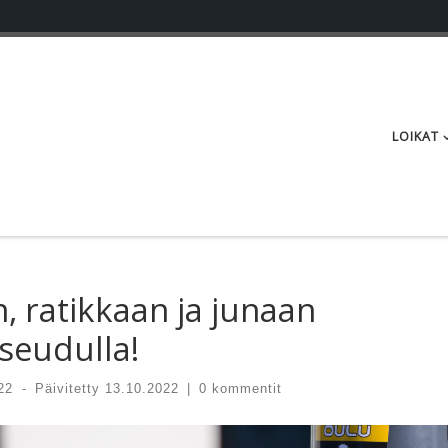
LOIKAT
n, ratikkaan ja junaan
eudulla!
22
-
Päivitetty
13.10.2022
|
0 kommentit