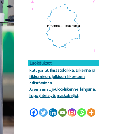
▲
⤢
▼
i
Luokitukset
Kategoriat:
Ilmastoloikka
,
Liikenne ja
liikkuminen
,
Julkisen liikenteen
edistäminen
Avainsanat:
joukkoliikenne
,
lähijuna
,
lippuyhteistyö
,
matkaketjut