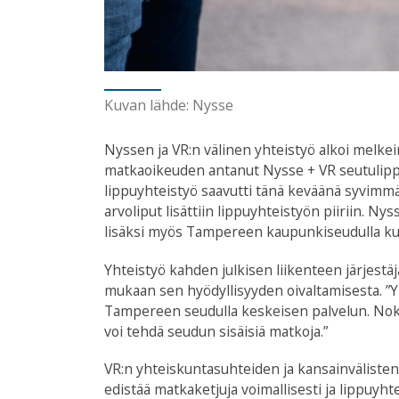
Kuvan lähde: Nysse
Nyssen ja VR:n välinen yhteistyö alkoi melke
matkaoikeuden antanut Nysse + VR seutulippu. 
lippuyhteistyö saavutti tänä keväänä syvimmä
arvoliput lisättiin lippuyhteistyön piiriin. 
lisäksi myös Tampereen kaupunkiseudulla kulk
Yhteistyö kahden julkisen liikenteen järjestä
mukaan sen hyödyllisyyden oivaltamisesta. ”Yh
Tampereen seudulla keskeisen palvelun. Nok
voi tehdä seudun sisäisiä matkoja.”
VR:n yhteiskuntasuhteiden ja kansainvälisten
edistää matkaketjuja voimallisesti ja lippuyhte