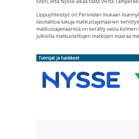
siten, että Nysse alkaa tilata VR:ltä Tamperee
Lippuyhteistyö on Periviidan mukaan lisännyt
täsmällisiä lukuja matkustajamäärien kehittymi
matkustajamääristä on kerätty vasta kolmen v
julkisilla matkustettujen matkojen määrää mer
Toimijat ja hankkeet