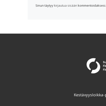
Sinun täytyy
kirjautua sisään
kommentoidaksesi.
Kestävyysloikka-