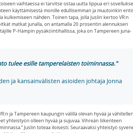
iseen vaihtaessa ei tarvitse ostaa uutta lippua eri sovelluksel
kenteen käyttämisestä monille edullisemman ja muutoinkin enti
 kulkemiseen nähden. Toinen tapa, jolla Juslin kertoo VR:n
tkät matkat junalla, on antamalla 20 prosentin alennuksen
täjille P-Hämpin pysäköintihallissa, joka on Tampereen juna-
nto tulee esille tamperelaisten toiminnassa.
en ja kansainvälisten asioiden johtaja Jonna
 VR:n ja Tampereen kaupungin välillä olevan hyvää ja vähitelle
t yhteistyön olleen hyvää ja sujuvaa. Vihreän liikenteen
minnassa.” Juslin toteaa iloisesti. Seuraavaksi yhteistyö syven