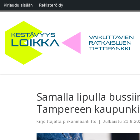
Kirjaudu sisään
Rekisteröidy
Skip to content
Vaikuttavien
ratkaisujen
tietopankki
Samalla lipulla bussii
Tampereen kaupunkis
kirjoittajalta
pirkanmaanliitto
|
Julkaistu
21.9.20