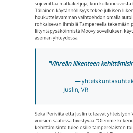
sujuvoittaa matkaketjuja, kun kulkuneuvosta to
Tällainen käytännöllisyys tekee julkisen lii
houkuttelevamman vaihtoehdon omalla autolla
rohkaisevan ihmisiä Tampereella tekemään pi
liityntäpysäköinnistä Moovy sovelluksen käyt
aseman yhteydessä.
Vihreän liikenteen kehittämisi
yhteiskuntasuhteid
Juslin, VR
Sekä Periviita että Juslin toteavat yhteistyön
vuosien saatossa tiivistyvää. ”Olemme kokenee
kehittämisinto tulee esille tamperelaisten toi