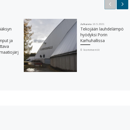
Julkaistu
10.5.2021
ääksyn
Tekojään lauhdelämpö
hyödyksi Porin
put ja
Karhuhallissa
ittava
0 kommentit
maatiojärj