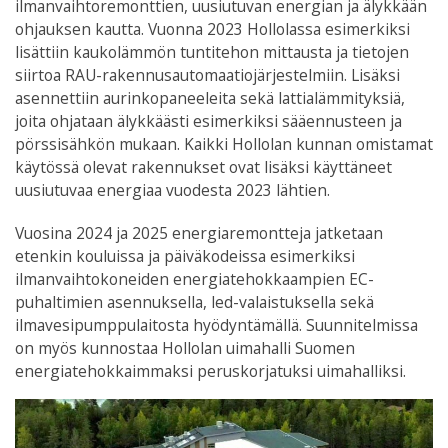
ilmanvaihtoremonttien, uusiutuvan energian ja älykkään
ohjauksen kautta. Vuonna 2023 Hollolassa esimerkiksi
lisättiin kaukolämmön tuntitehon mittausta ja tietojen
siirtoa RAU-rakennusautomaatiojärjestelmiin. Lisäksi
asennettiin aurinkopaneeleita sekä lattialämmityksiä,
joita ohjataan älykkäästi esimerkiksi sääennusteen ja
pörssisähkön mukaan. Kaikki Hollolan kunnan omistamat
käytössä olevat rakennukset ovat lisäksi käyttäneet
uusiutuvaa energiaa vuodesta 2023 lähtien.
Vuosina 2024 ja 2025 energiaremontteja jatketaan
etenkin kouluissa ja päiväkodeissa esimerkiksi
ilmanvaihtokoneiden energiatehokkaampien EC-
puhaltimien asennuksella, led-valaistuksella sekä
ilmavesipumppulaitosta hyödyntämällä. Suunnitelmissa
on myös kunnostaa Hollolan uimahalli Suomen
energiatehokkaimmaksi peruskorjatuksi uimahalliksi.