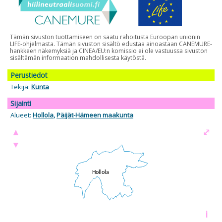
Tämän sivuston tuottamiseen on saatu rahoitusta Euroopan unionin
LIFE-ohjelmasta. Tämän sivuston sisältö edustaa ainoastaan CANEMURE-
hankkeen näkemyksiä ja CINEA/EU:n komissio ei ole vastuussa sivuston
sisältämän informaation mahdollisesta käytöstä.
Perustiedot
Tekijä:
Kunta
Sijainti
Alueet:
Hollola
,
Päijät-Hämeen maakunta
▲
⤢
▼
i