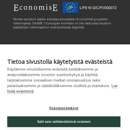
Tämän sivuston sisältö edustaa ainoastaan EconomisE-projektin
näkemyksiä. EASME / Euroopan komissio ei ole vastuussa sivuston
sisältämän informaation mahdollisesta käytöstä.
Tietoa sivustolla käytetyistä evästeistä
Käytämme sivustollamme evästeitä kerätäksemme ja
Tämän sivuston tuottamiseen on saatu rahoitusta Euroopan unionin
LIFE-ohjelmasta. Tämän sivuston sisältö edustaa ainoastaan
analysoidaksemme sivuston suorituskykyä ja käyttöä,
CANEMURE-hankkeen näkemyksiä ja EASME/EU:n komissio ei ole
tarjotaksemme sosiaalisen median ominaisuuksia sekä
vastuussa sivuston sisältämän informaation mahdollisesta käytöstä.
parantaaksemme ja räätälöidäksemme sisältöä ja mainoksia.
Lue
lisää evästeistä
Evästeasetukset
Palvelukuvaus
|
Tietosuojailmoitus
|
Salli vain välttämättömät evästeet
Saavutettavuusseloste
|
Evästeasetukset
|
Lähetä