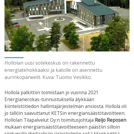
Hollolan uusi sotekeskus on rakennettu
energiatehokkaaksi ja katolle on asennettu
aurinkopaneelit. Kuva: Tuomo Vesikko.
Hollola palkittiin toimistaan jo vuonna 2021
Energianerokas-tunnustuksella älykkään
kiinteistötiedon hallintajärjestelmän ansiosta. Hollola oli
jo tällöin saavuttanut KETSin energiansäästötavoitteen.
Hollolan Tilapalvelut Oy:n toimitusjohtaja
Reijo Reposen
mukaan energiansäästötavoitteeseen päästiin silloin
siirtymällä digitaalisiin järjestelmiin sekä tilankäyttöä