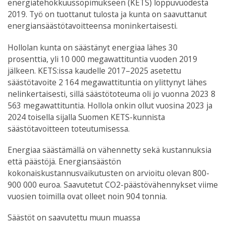
energiatehokkuussopimukseen (KETS) loppuvuodesta
2019. Työ on tuottanut tulosta ja kunta on saavuttanut
energiansäästötavoitteensa moninkertaisesti.
Hollolan kunta on säästänyt energiaa lähes 30
prosenttia, yli 10 000 megawattituntia vuoden 2019
jälkeen. KETS:issa kaudelle 2017–2025 asetettu
säästötavoite 2 164 megawattituntia on ylittynyt lähes
nelinkertaisesti, sillä säästötoteuma oli jo vuonna 2023 8
563 megawattituntia. Hollola onkin ollut vuosina 2023 ja
2024 toisella sijalla Suomen KETS-kunnista
säästötavoitteen toteutumisessa.
Energiaa säästämällä on vähennetty sekä kustannuksia
että päästöjä. Energiansäästön
kokonaiskustannusvaikutusten on arvioitu olevan 800-
900 000 euroa. Saavutetut CO2-päästövähennykset viime
vuosien toimilla ovat olleet noin 904 tonnia.
Säästöt on saavutettu muun muassa