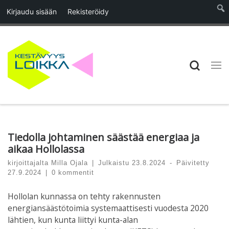
Kirjaudu sisään
Rekisteröidy
Skip to content
Searc
Vali
Tiedolla johtaminen säästää energiaa ja
aikaa Hollolassa
kirjoittajalta
Milla Ojala
|
Julkaistu
23.8.2024
-
Päivitetty
27.9.2024
|
0 kommentit
Hollolan kunnassa on tehty rakennusten
energiansäästötoimia systemaattisesti vuodesta 2020
lähtien, kun kunta liittyi kunta-alan