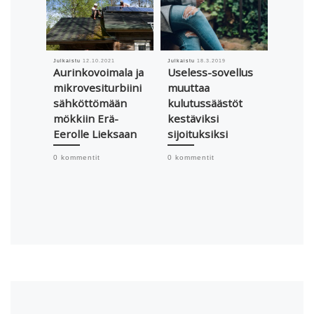
Julkaistu
12.10.2021
Julkaistu
18.3.2019
Julkaistu
Aurinkovoimala ja
Useless-sovellus
Yritys
mikrovesiturbiini
muuttaa
Carbo
sähköttömään
kulutussäästöt
vähäp
mökkiin Erä-
kestäviksi
betoni
Eerolle Lieksaan
sijoituksiksi
tutki
riosta
0 kommentit
0 kommentit
Hollol
0 komme