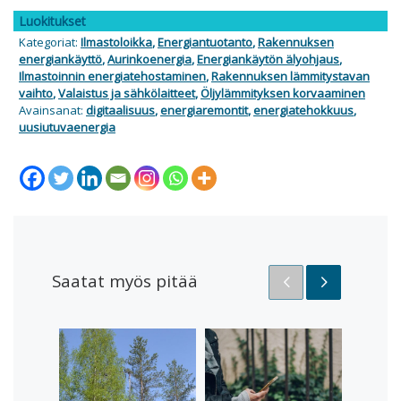
Luokitukset
Kategoriat:
Ilmastoloikka
,
Energiantuotanto
,
Rakennuksen
energiankäyttö
,
Aurinkoenergia
,
Energiankäytön älyohjaus
,
Ilmastoinnin energiatehostaminen
,
Rakennuksen lämmitystavan
vaihto
,
Valaistus ja sähkölaitteet
,
Öljylämmityksen korvaaminen
Avainsanat:
digitaalisuus
,
energiaremontit
,
energiatehokkuus
,
uusiutuvaenergia
Saatat myös pitää