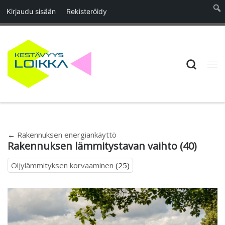
Kirjaudu sisään
Rekisteröidy
Skip to content
Searc
Vali
←
Rakennuksen energiankäyttö
Rakennuksen lämmitystavan vaihto (40)
Öljylämmityksen korvaaminen
(25)