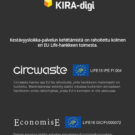
Kestävyysloikka-palvelun kehittämistä on rahoitettu kolmen
eri EU Life-hankkeen toimesta.
Circwaste-hanke saa EU:lta rahoitusta, jolla hankkeen materiaalit on
tuotettu. Materiaaleissa esitetty sisältö edustaa kuitenkin ainoastaan
hankkeen omia näkemyksiä, joista EU:n komissio ei ole vastuussa.
Tämän sivuston sisältö edustaa ainoastaan EconomisE-projektin