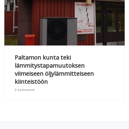
Paltamon kunta teki
lämmitystapamuutoksen
viimeiseen öljylämmitteiseen
kiinteistöön
0 kommentit
Artikkelien navigointi