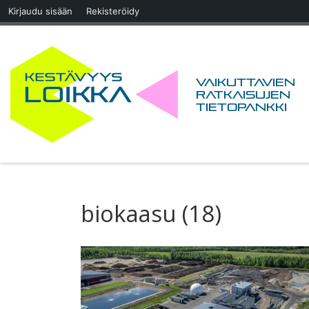
Kirjaudu sisään
Rekisteröidy
Skip to content
Vaikuttavien
ratkaisujen
tietopankki
biokaasu (18)