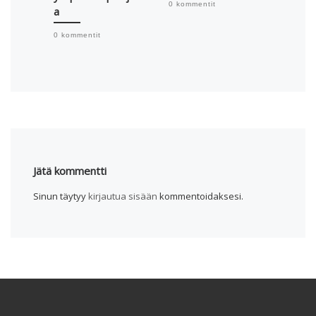
0 kommentit
0 komme
a
0 kommentit
Jätä kommentti
Sinun täytyy
kirjautua sisään
kommentoidaksesi.