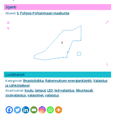
Sijainti
Alueet:
Ii
,
Pohjois-Pohjanmaan maakunta
▲
⤢
▼
i
Luokitukset
Kategoriat:
Ilmastoloikka
,
Rakennuksen energiankäyttö
,
Valaistus
ja sähkölaitteet
Avainsanat:
koulu
,
lamput
,
LED
,
led-valaistus
,
liikuntasali
,
sisävalaistus
,
valaisimet
,
valaistus