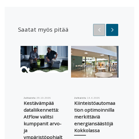
Saatat myös pitää
Julkaistu
29.10.2025
Julkaistu
14.4.2025
Julkaistu
Kestävämpää
Kiinteistöautomaa
Älyohj
dataliikennettä:
tion optimoinnilla
aurin
AtFlow valitsi
merkittäviä
taloyh
kumppanit arvo-
energiansäästöjä
katolt
ja
Kokkolassa
Numm
ympäristöpohjalt