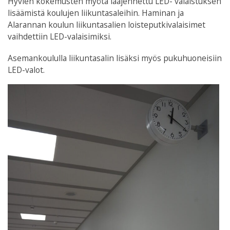
Hyvien kokemusten myötä laajennettu LED- valaistuksen
lisäämistä koulujen liikuntasaleihin. Haminan ja
Alarannan koulun liikuntasalien loisteputkivalaisimet
vaihdettiin LED-valaisimiksi.
Asemankoululla liikuntasalin lisäksi myös pukuhuoneisiin
LED-valot.