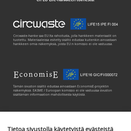
Circwaste-hanke saa EU:lta rahoitusta, jolla hankkeen materiaalit on
tuotettu. Materiaaleissa esitetty sisältö edustaa kuitenkin ainoastaan
hankkeen omia näkemyksiä, joista EU:n komissio ei ole vastuussa.
Tämän sivuston sisältö edustaa ainoastaan EconomisE-projektin
näkemyksiä. EASME / Euroopan komissio ei ole vastuussa sivuston
sisältämän informaation mahdollisesta käytöstä.
Tietoa sivustolla käytetyistä evästeistä