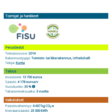
Toimijat ja hankkeet
Perustiedot
Toteutusvuosi:
2014
Rakennustyyppi:
Toimisto- tai liikerakennus, Urheiluhalli
Tekijä:
Kunta
Talous
Investointi:
13 700 euroa
Säästö:
4 178 euroa/v
Vuosituotto:
30 %
Takaisinmaksuaika:
3 vuotta
Vaikutukset
Päästövähennys:
6 607 kg CO₂-e
Energiansäästö:
25 000 kWh