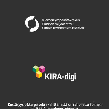
Kestävyysloikka-palvelun kehittämistä on rahoitettu kolmen
eri EU Life-hankkeen toimesta.