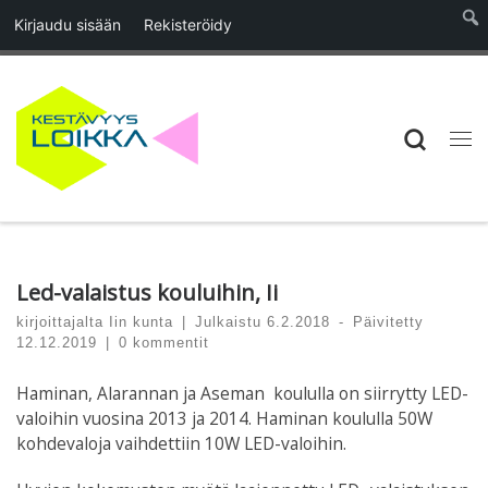
Kirjaudu sisään
Rekisteröidy
Skip to content
Searc
Vali
Led-valaistus kouluihin, Ii
kirjoittajalta
Iin kunta
|
Julkaistu
6.2.2018
-
Päivitetty
12.12.2019
|
0 kommentit
Haminan, Alarannan ja Aseman koululla on siirrytty LED-
valoihin vuosina 2013 ja 2014. Haminan koululla 50W
kohdevaloja vaihdettiin 10W LED-valoihin.