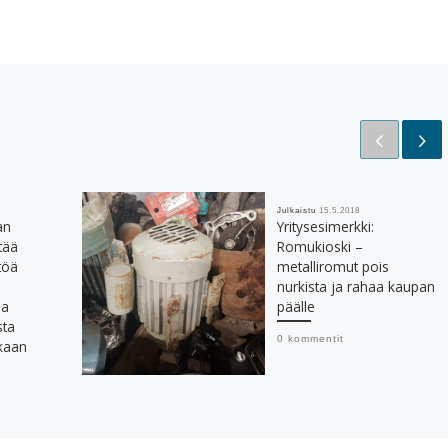
Julkaistu
15.5.2018
an
Yritysesimerkki:
tää
Romukioski –
töä
metalliromut pois
nurkista ja rahaa kaupan
ja
päälle
sta
0 kommentit
kaan