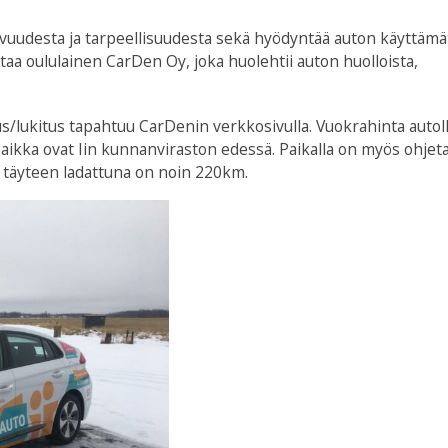
mivuudesta ja tarpeellisuudesta sekä hyödyntää auton käyttäm
taa oululainen CarDen Oy, joka huolehtii auton huolloista,
/lukitus tapahtuu CarDenin verkkosivulla. Vuokrahinta autol
paikka ovat Iin kunnanviraston edessä. Paikalla on myös ohjet
 täyteen ladattuna on noin 220km.