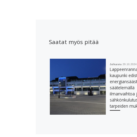
Saatat myös pitää
Julkaistu
29.10.2024
Lappeenrann
kaupunki edis
energiansääs
säätelemällä
ilmanvaihtoa 
sähkönkulutu
tarpeiden mu
0 kommentit