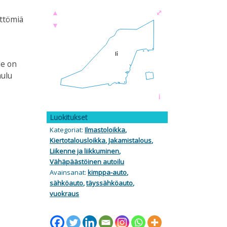
▲
⤢
ättömiä
▼
le on
aulu
i
Luokitukset
Kategoriat:
Ilmastoloikka
,
Kiertotalousloikka
,
Jakamistalous
,
Liikenne ja liikkuminen
,
Vähäpäästöinen autoilu
Avainsanat:
kimppa-auto
,
sähköauto
,
täyssähköauto
,
vuokraus