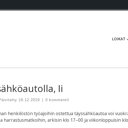
LOIKAT
hköautolla, Ii
Päivitetty
18.12.2019
|
0 kommentit
nan henkilöstön työajoihin ostettua täyssähköautoa voi vuokr
ja harrastusmatkoihin, arkisin klo 17–00 ja viikonloppuisin kl