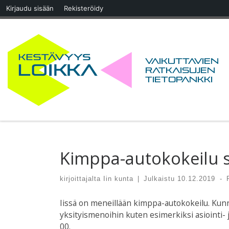
Kirjaudu sisään
Rekisteröidy
Skip to content
Vaikuttavien
ratkaisujen
tietopankki
Kimppa-autokokeilu sä
kirjoittajalta
Iin kunta
|
Julkaistu
10.12.2019
-
Iissä on meneillään kimppa-autokokeilu. Kun
yksityismenoihin kuten esimerkiksi asiointi- 
00.