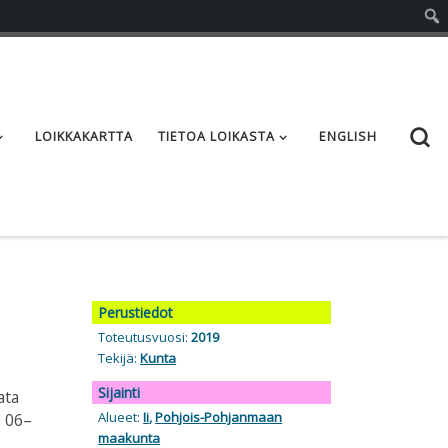
S
LOIKKAKARTTA
TIETOA LOIKASTA
ENGLISH
Perustiedot
Toteutusvuosi:
2019
Tekijä:
Kunta
Sijainti
ata
Alueet:
Ii
,
Pohjois-Pohjanmaan
o 06–
maakunta