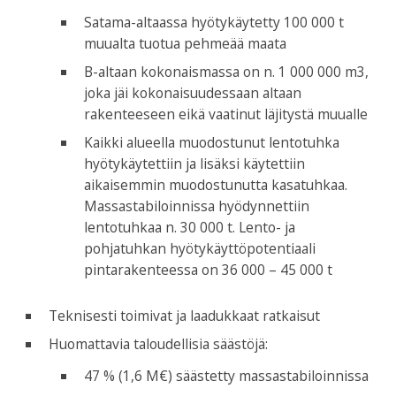
Satama-altaassa hyötykäytetty 100 000 t
muualta tuotua pehmeää maata
B-altaan kokonaismassa on n. 1 000 000 m3,
joka jäi kokonaisuudessaan altaan
rakenteeseen eikä vaatinut läjitystä muualle
Kaikki alueella muodostunut lentotuhka
hyötykäytettiin ja lisäksi käytettiin
aikaisemmin muodostunutta kasatuhkaa.
Massastabiloinnissa hyödynnettiin
lentotuhkaa n. 30 000 t. Lento- ja
pohjatuhkan hyötykäyttöpotentiaali
pintarakenteessa on 36 000 – 45 000 t
Teknisesti toimivat ja laadukkaat ratkaisut
Huomattavia taloudellisia säästöjä:
47 % (1,6 M€) säästetty massastabiloinnissa