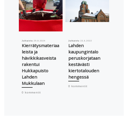
Julkaistu
29.8.2024
Julkaistu
15.6.2022
Julkaistu
Kierrätysmateriaa
Lahden
Geopo
leista ja
kaupungintalo
taide 
hävikkikasveista
peruskorjataan
Makuv
rakentui
kestävästi
veist
Hukkapuisto
kiertotalouden
0 komme
Lahden
hengessä
Mukkulaan
0 kommentit
0 kommentit