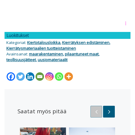
i
Luokitukset
Kategoriat:
Kiertotalousloikka
,
Kierrätyksen edistäminen
,
Kierrätysmateriaalien tuotteistaminen
Avainsanat:
maarakentaminen
,
pilaantuneet maat
,
teollisuusjätteet
,
uusiomateriaalit
Saatat myös pitää