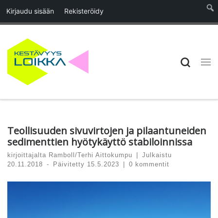
Kirjaudu sisään
Rekisteröidy
Skip to content
Searc
Vali
Teollisuuden sivuvirtojen ja pilaantuneiden
sedimenttien hyötykäyttö stabiloinnissa
kirjoittajalta
Ramboll/Terhi Aittokumpu
|
Julkaistu
20.11.2018
-
Päivitetty
15.5.2023
|
0 kommentit