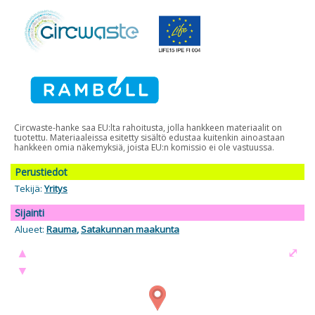
Circwaste-hanke saa EU:lta rahoitusta, jolla hankkeen materiaalit on
tuotettu. Materiaaleissa esitetty sisältö edustaa kuitenkin ainoastaan
hankkeen omia näkemyksiä, joista EU:n komissio ei ole vastuussa.
Perustiedot
Tekijä:
Yritys
Sijainti
Alueet:
Rauma
,
Satakunnan maakunta
▲
⤢
▼