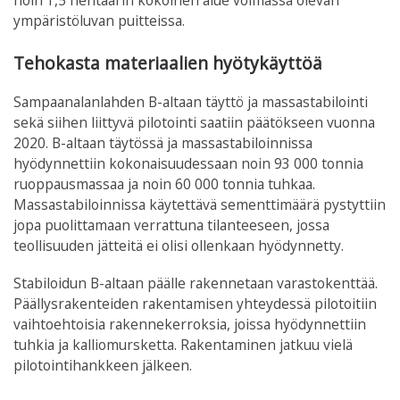
noin 1,5 hehtaarin kokoinen alue voimassa olevan
ympäristöluvan puitteissa.
Tehokasta materiaalien hyötykäyttöä
Sampaanalanlahden B-altaan täyttö ja massastabilointi
sekä siihen liittyvä pilotointi saatiin päätökseen vuonna
2020. B-altaan täytössä ja massastabiloinnissa
hyödynnettiin kokonaisuudessaan noin 93 000 tonnia
ruoppausmassaa ja noin 60 000 tonnia tuhkaa.
Massastabiloinnissa käytettävä sementtimäärä pystyttiin
jopa puolittamaan verrattuna tilanteeseen, jossa
teollisuuden jätteitä ei olisi ollenkaan hyödynnetty.
Stabiloidun B-altaan päälle rakennetaan varastokenttää.
Päällysrakenteiden rakentamisen yhteydessä pilotoitiin
vaihtoehtoisia rakennekerroksia, joissa hyödynnettiin
tuhkia ja kalliomursketta. Rakentaminen jatkuu vielä
pilotointihankkeen jälkeen.