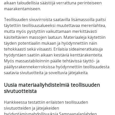
aikaan taloudellisia säästöjä verrattuna perinteiseen
maarakentamiseen.
Teollisuuden sivuvirroista saatavilla lisämassoilla paitsi
täytettiin teollisuusalueeksi muutettavaa merenlahtea,
mutta myös pystyttiin vaikuttamaan merkittävästi
käsiteltävien massojen laatuun. Materiaaleja käytettiin
täyden potentiaalin mukaan ja hyödynnettiin näin
tehokkaasti sekä viisaasti. Erilaisia sideaineratkaisuja
hyödyntäen saatiin aikaan kestäviä kenttärakenteita.
Myös massastabiloinnin päälle tehtävissä täyttö- ja
päällysrakennekerroksissa hyödynnettiin teollisuudesta
saatavia sivutuotteita ja soveltuvia jätejakeita.
Uusia materiaaliyhdistelmiä teollisuuden
sivutuotteista
Hankkeessa testattiin erilaisten teollisuuden
sivutuotteiden ja jätejakeiden
hyödyntämismahdollisuuksia Sampaanalanlahden