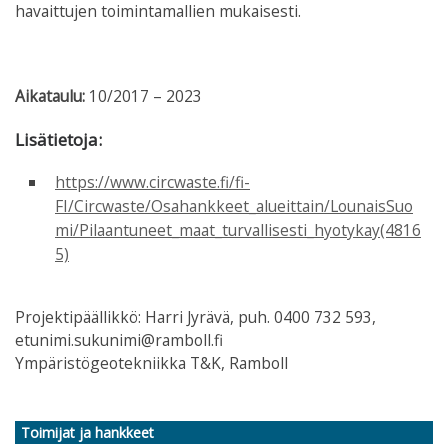
havaittujen toimintamallien mukaisesti.
Aikataulu:
10/2017 – 2023
Lisätietoja:
https://www.circwaste.fi/fi-
FI/Circwaste/Osahankkeet_alueittain/LounaisSuo
mi/Pilaantuneet_maat_turvallisesti_hyotykay(4816
5)
Projektipäällikkö: Harri Jyrävä, puh. 0400 732 593,
etunimi.sukunimi@ramboll.fi
Ympäristögeotekniikka T&K, Ramboll
Toimijat ja hankkeet