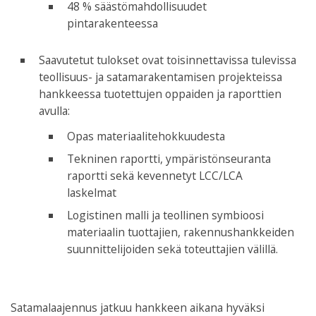
48 % säästömahdollisuudet
pintarakenteessa
Saavutetut tulokset ovat toisinnettavissa tulevissa
teollisuus- ja satamarakentamisen projekteissa
hankkeessa tuotettujen oppaiden ja raporttien
avulla:
Opas materiaalitehokkuudesta
Tekninen raportti, ympäristönseuranta
raportti sekä kevennetyt LCC/LCA
laskelmat
Logistinen malli ja teollinen symbioosi
materiaalin tuottajien, rakennushankkeiden
suunnittelijoiden sekä toteuttajien välillä.
Satamalaajennus jatkuu hankkeen aikana hyväksi