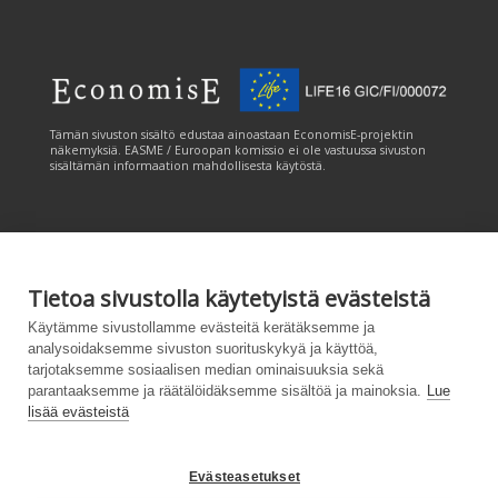
Tämän sivuston sisältö edustaa ainoastaan EconomisE-projektin
näkemyksiä. EASME / Euroopan komissio ei ole vastuussa sivuston
sisältämän informaation mahdollisesta käytöstä.
Tietoa sivustolla käytetyistä evästeistä
Tämän sivuston tuottamiseen on saatu rahoitusta Euroopan unionin
Käytämme sivustollamme evästeitä kerätäksemme ja
LIFE-ohjelmasta. Tämän sivuston sisältö edustaa ainoastaan
analysoidaksemme sivuston suorituskykyä ja käyttöä,
CANEMURE-hankkeen näkemyksiä ja EASME/EU:n komissio ei ole
tarjotaksemme sosiaalisen median ominaisuuksia sekä
vastuussa sivuston sisältämän informaation mahdollisesta käytöstä.
parantaaksemme ja räätälöidäksemme sisältöä ja mainoksia.
Lue
lisää evästeistä
Evästeasetukset