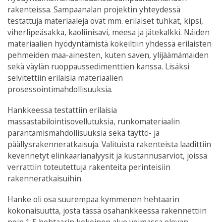
rakenteissa. Sampaanalan projektin yhteydessä
testattuja materiaaleja ovat mm. erilaiset tuhkat, kipsi,
viherlipeäsakka, kaoliinisavi, meesa ja jätekalkki. Näiden
materiaalien hyödyntämistä kokeiltiin yhdessä erilaisten
pehmeiden maa-ainesten, kuten saven, ylijäämämaiden
sekä väylän ruoppaussedimenttien kanssa. Lisäksi
selvitettiin erilaisia materiaalien
prosessointimahdollisuuksia.
Hankkeessa testattiin erilaisia
massastabilointisovellutuksia, runkomateriaalin
parantamismahdollisuuksia sekä täyttö- ja
päällysrakenneratkaisuja. Valituista rakenteista laadittiin
kevennetyt elinkaarianalyysit ja kustannusarviot, joissa
verrattiin toteutettuja rakenteita perinteisiin
rakenneratkaisuihin.
Hanke oli osa suurempaa kymmenen hehtaarin
kokonaisuutta, josta tässä osahankkeessa rakennettiin