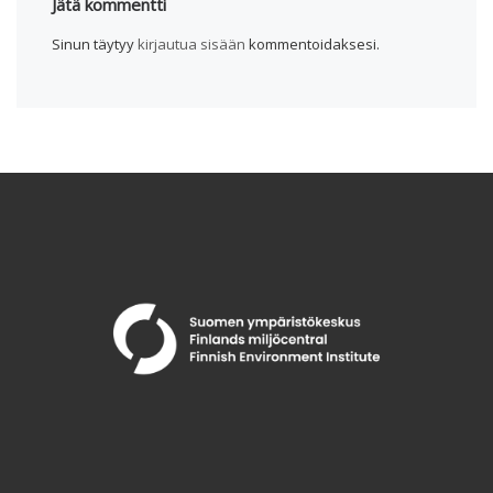
Jätä kommentti
Sinun täytyy
kirjautua sisään
kommentoidaksesi.