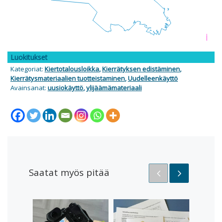
i
Luokitukset
Kategoriat:
Kiertotalousloikka
,
Kierrätyksen edistäminen
,
Kierrätysmateriaalien tuotteistaminen
,
Uudelleenkäyttö
Avainsanat:
uusiokäyttö
,
ylijäämämateriaali
Saatat myös pitää