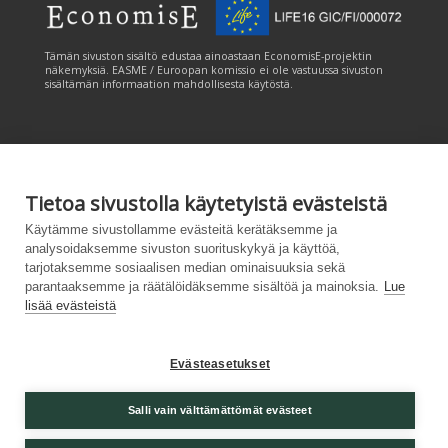
Tämän sivuston sisältö edustaa ainoastaan EconomisE-projektin
näkemyksiä. EASME / Euroopan komissio ei ole vastuussa sivuston
sisältämän informaation mahdollisesta käytöstä.
Tietoa sivustolla käytetyistä evästeistä
Tämän sivuston tuottamiseen on saatu rahoitusta Euroopan unionin
Käytämme sivustollamme evästeitä kerätäksemme ja
LIFE-ohjelmasta. Tämän sivuston sisältö edustaa ainoastaan
analysoidaksemme sivuston suorituskykyä ja käyttöä,
CANEMURE-hankkeen näkemyksiä ja EASME/EU:n komissio ei ole
tarjotaksemme sosiaalisen median ominaisuuksia sekä
vastuussa sivuston sisältämän informaation mahdollisesta käytöstä.
parantaaksemme ja räätälöidäksemme sisältöä ja mainoksia.
Lue
lisää evästeistä
Evästeasetukset
Palvelukuvaus
|
Tietosuojailmoitus
|
Salli vain välttämättömät evästeet
Saavutettavuusseloste
|
Evästeasetukset
|
Lähetä
palautetta (syke.fi)