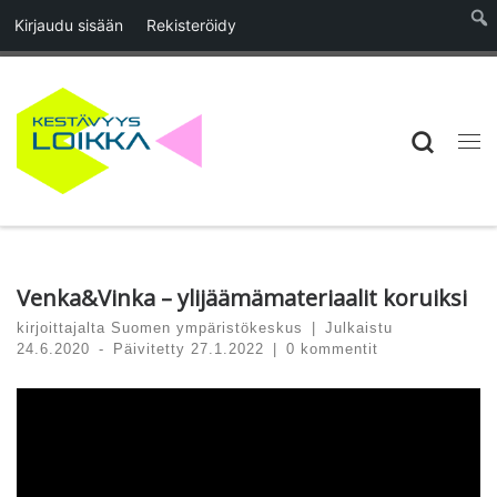
Kirjaudu sisään
Rekisteröidy
Skip to content
Searc
Vali
Venka&Vinka – ylijäämämateriaalit koruiksi
kirjoittajalta
Suomen ympäristökeskus
|
Julkaistu
24.6.2020
-
Päivitetty
27.1.2022
|
0 kommentit