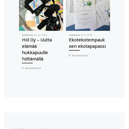
Julkaistu
18.12.2024
Julkaistu
11.4.2019
Julkaistu
Hiil Oy – Uutta
Ekotekotempauk
Yritys
elämää
sen ekotapapassi
Laina
hukkapuulle
Kuino
0 kommentit
hiiltämällä
kannu
jakam
0 kommentit
0 komme