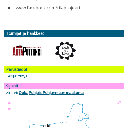
www.facebook.com/tilaprojekti
Toimijat ja hankkeet
Perustiedot
Tekijä:
Yritys
Sijainti
Alueet:
Oulu
,
Pohjois-Pohjanmaan maakunta
▲
⤢
▼