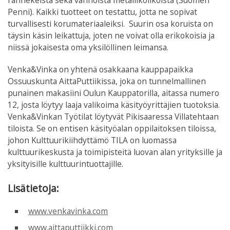
rannekeista sekä vanhoista metallikolikoista (Suomen
Penni). Kaikki tuotteet on testattu, jotta ne sopivat
turvallisesti korumateriaaleiksi. Suurin osa koruista on
täysin käsin leikattuja, joten ne voivat olla erikokoisia ja
niissä jokaisesta oma yksilöllinen leimansa.
Venka&Vinka on yhtenä osakkaana kauppapaikka
Ossuuskunta AittaPuttiikissa, joka on tunnelmallinen
punainen makasiini Oulun Kauppatorilla, aitassa numero
12, josta löytyy laaja valikoima käsityöyrittäjien tuotoksia.
Venka&Vinkan Työtilat löytyvät Pikisaaressa Villatehtaan
tiloista. Se on entisen käsityöalan oppilaitoksen tiloissa,
johon Kulttuurikiihdyttämö TILA on luomassa
kulttuurikeskusta ja toimipisteitä luovan alan yrityksille ja
yksityisille kulttuurintuottajille.
Lisätietoja:
www.venkavinka.com
www.aittaputtiikki.com