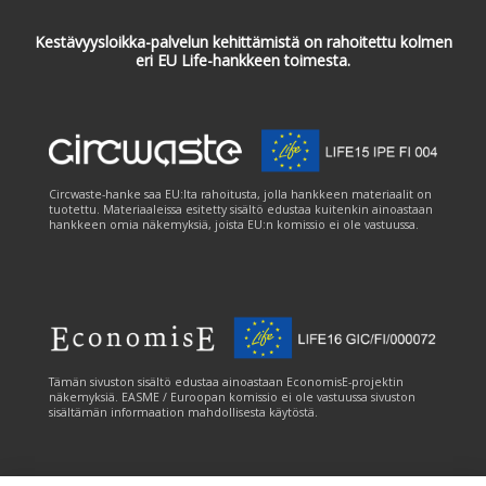
Kestävyysloikka-palvelun kehittämistä on rahoitettu kolmen
eri EU Life-hankkeen toimesta.
Circwaste-hanke saa EU:lta rahoitusta, jolla hankkeen materiaalit on
tuotettu. Materiaaleissa esitetty sisältö edustaa kuitenkin ainoastaan
hankkeen omia näkemyksiä, joista EU:n komissio ei ole vastuussa.
Tämän sivuston sisältö edustaa ainoastaan EconomisE-projektin
näkemyksiä. EASME / Euroopan komissio ei ole vastuussa sivuston
sisältämän informaation mahdollisesta käytöstä.