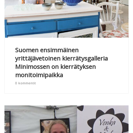
Suomen ensimmäinen
yrittäjävetoinen kierrätysgalleria
Minimossen on kierrätyksen
monitoimipaikka
0 kommentit