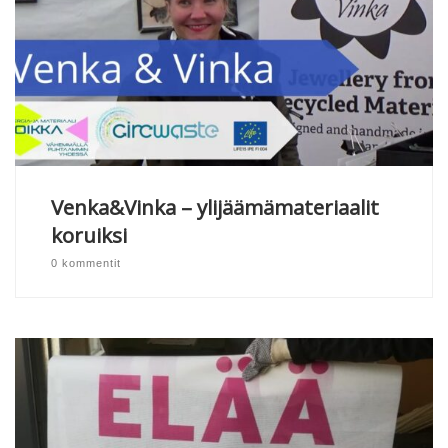
Venka&Vinka – ylijäämämateriaalit
koruiksi
0 kommentit