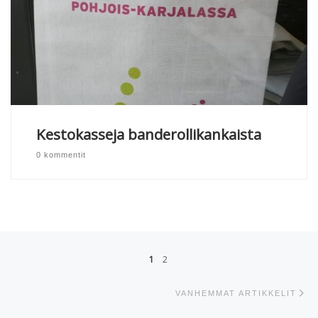
Kestokasseja banderollikankaista
0 kommentit
Artikkelien navigointi
1
2
Va
VANHEMMAT ARTIKKELIT