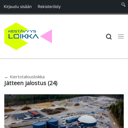
Kirjaudu sisään
Rekisteröidy
Skip to content
Searc
Vali
←
Kiertotalousloikka
Jätteen jalostus (24)