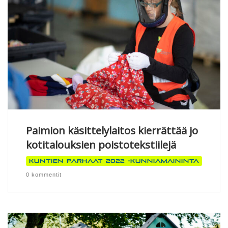
Paimion käsittelylaitos kierrättää jo
kotitalouksien poistotekstiilejä
Kuntien parhaat 2022 -kunniamaininta
0 kommentit