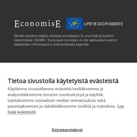
Tämän sivuston sisältö edustaa ainoastaan EconomisE-projektin
näkemyksiä. EASME / Euroopan komissio ei ole vastuussa sivuston
sisältämän informaation mahdollisesta käytöstä.
Tietoa sivustolla käytetyistä evästeistä
Tämän sivuston tuottamiseen on saatu rahoitusta Euroopan unionin
Käytämme sivustollamme evästeitä kerätäksemme ja
LIFE-ohjelmasta. Tämän sivuston sisältö edustaa ainoastaan
analysoidaksemme sivuston suorituskykyä ja käyttöä,
CANEMURE-hankkeen näkemyksiä ja EASME/EU:n komissio ei ole
tarjotaksemme sosiaalisen median ominaisuuksia sekä
vastuussa sivuston sisältämän informaation mahdollisesta käytöstä.
parantaaksemme ja räätälöidäksemme sisältöä ja mainoksia.
Lue
lisää evästeistä
Evästeasetukset