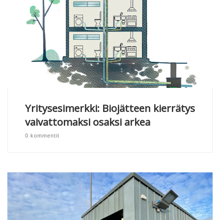
Yritysesimerkki: Biojätteen kierrätys
vaivattomaksi osaksi arkea
0 kommentit