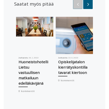
Saatat myös pitää
Julkaistu
26.1.2022
Julkaistu
22.5.2023
Julkaistu
Huoneistohotelli
Opiskelijatalon
Könkkö
Lietsu
kierrätyskontilla
edist
vastuullisen
tavarat kiertoon
kestä
matkailuun
elämä
0 kommentit
edelläkävijänä
perma
henge
0 kommentit
0 komme