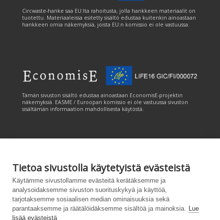
Circwaste-hanke saa EU:lta rahoitusta, jolla hankkeen materiaalit on
tuotettu. Materiaaleissa esitetty sisältö edustaa kuitenkin ainoastaan
hankkeen omia näkemyksiä, joista EU:n komissio ei ole vastuussa.
Tämän sivuston sisältö edustaa ainoastaan EconomisE-projektin
näkemyksiä. EASME / Euroopan komissio ei ole vastuussa sivuston
sisältämän informaation mahdollisesta käytöstä.
Tietoa sivustolla käytetyistä evästeistä
Tämän sivuston tuottamiseen on saatu rahoitusta Euroopan unionin
Käytämme sivustollamme evästeitä kerätäksemme ja
LIFE-ohjelmasta. Tämän sivuston sisältö edustaa ainoastaan
analysoidaksemme sivuston suorituskykyä ja käyttöä,
CANEMURE-hankkeen näkemyksiä ja EASME/EU:n komissio ei ole
tarjotaksemme sosiaalisen median ominaisuuksia sekä
vastuussa sivuston sisältämän informaation mahdollisesta käytöstä.
parantaaksemme ja räätälöidäksemme sisältöä ja mainoksia.
Lue
lisää evästeistä