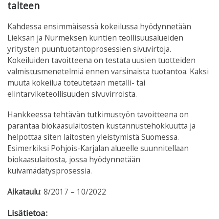
talteen
Kahdessa ensimmäisessä kokeilussa hyödynnetään
Lieksan ja Nurmeksen kuntien teollisuusalueiden
yritysten puuntuotantoprosessien sivuvirtoja.
Kokeiluiden tavoitteena on testata uusien tuotteiden
valmistusmenetelmiä ennen varsinaista tuotantoa. Kaksi
muuta kokeilua toteutetaan metalli- tai
elintarviketeollisuuden sivuvirroista.
Hankkeessa tehtävän tutkimustyön tavoitteena on
parantaa biokaasulaitosten kustannustehokkuutta ja
helpottaa siten laitosten yleistymistä Suomessa.
Esimerkiksi Pohjois-Karjalan alueelle suunnitellaan
biokaasulaitosta, jossa hyödynnetään
kuivamädätysprosessia.
Aikataulu
: 8/2017 – 10/2022
Lisätietoa: