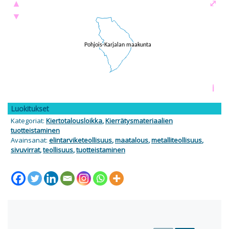
▲
⤢
▼
i
Luokitukset
Kategoriat:
Kiertotalousloikka
,
Kierrätysmateriaalien
tuotteistaminen
Avainsanat:
elintarviketeollisuus
,
maatalous
,
metalliteollisuus
,
sivuvirrat
,
teollisuus
,
tuotteistaminen