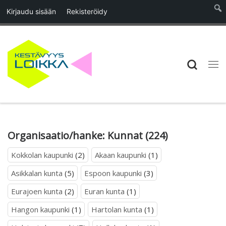
Kirjaudu sisään
Rekisteröidy
Skip to content
Searc
Vali
Organisaatio/hanke:
Kunnat
(224)
Kokkolan kaupunki
(2)
Akaan kaupunki
(1)
Asikkalan kunta
(5)
Espoon kaupunki
(3)
Eurajoen kunta
(2)
Euran kunta
(1)
Hangon kaupunki
(1)
Hartolan kunta
(1)