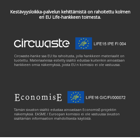
Kestävyysloikka-palvelun kehittämistä on rahoitettu kolmen
eri EU Life-hankkeen toimesta.
Circwaste-hanke saa EU:lta rahoitusta, jolla hankkeen materiaalit on
tuotettu. Materiaaleissa esitetty sisältö edustaa kuitenkin ainoastaan
hankkeen omia näkemyksiä, joista EU:n komissio ei ole vastuussa.
Tämän sivuston sisältö edustaa ainoastaan EconomisE-projektin
näkemyksiä. EASME / Euroopan komissio ei ole vastuussa sivuston
sisältämän informaation mahdollisesta käytöstä.