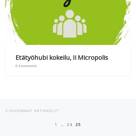
Etätyöhubi kokeilu, Ii Micropolis
0 kommentit
Artikkelien navigointi
Uudemmat artikkelit
UUDEMMAT ARTIKKELIT
1
…
24
25