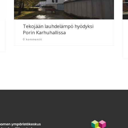
Tekojään lauhdelämpö hyödyksi
Porin Karhuhallissa
0 kommentit