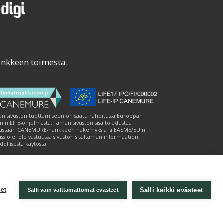
ankkeen toimesta.
n sivuston tuottamiseen on saatu rahoitusta Euroopan
nin LIFE-ohjelmasta. Tämän sivuston sisältö edustaa
astaan CANEMURE-hankkeen näkemyksiä ja EASME/EU:n
ssio ei ole vastuussa sivuston sisältämän informaation
ollisesta käytöstä.
Salli kaikki evästeet
et
Salli vain välttämättömät evästeet