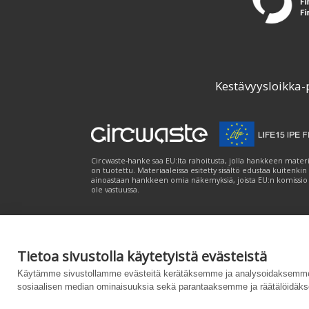
Kestävyysloikka-
Circwaste-hanke saa EU:lta rahoitusta, jolla hankkeen materi
on tuotettu. Materiaaleissa esitetty sisältö edustaa kuitenkin
ainoastaan hankkeen omia näkemyksiä, joista EU:n komissio
ole vastuussa.
Tietoa sivustolla käytetyistä evästeistä
Palvelukuvaus
|
Tietosuojailmoitus
|
Saavutet
Käytämme sivustollamme evästeitä kerätäksemme ja analysoidaksemme 
sosiaalisen median ominaisuuksia sekä parantaaksemme ja räätälöidäks
Powered by
– Suunniteltu
Customizrilla