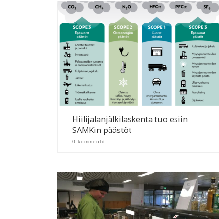
Hiilijalanjälkilaskenta tuo esiin
SAMKin päästöt
0 kommentit