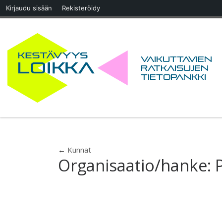
Kirjaudu sisään
Rekisteröidy
Skip to content
Vaikuttavien
ratkaisujen
tietopankki
←
Kunnat
Organisaatio/hanke: