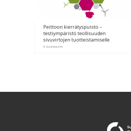
Peittoon kierrätyspuisto –
testiympäristö teollisuuden
sivuvirtojen tuotteistamiselle
0 kommentit