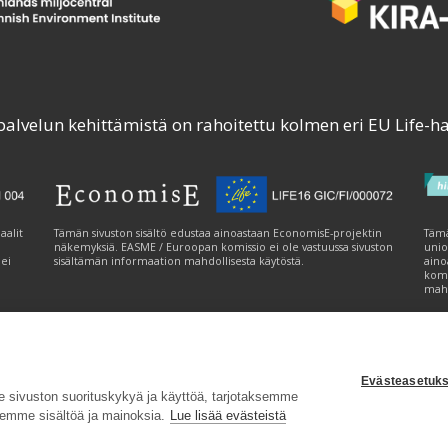
palvelun kehittämistä on rahoitettu kolmen eri EU Life-h
aalit
Tämän sivuston sisältö edustaa ainoastaan EconomisE-projektin
Tämä
näkemyksiä. EASME / Euroopan komissio ei ole vastuussa sivuston
unio
 ei
sisältämän informaation mahdollisesta käytöstä.
aino
komi
mahd
Evästeasetuks
tavuusseloste
|
Evästeasetukset
|
Lähetä palautetta (syke.fi)
sivuston suorituskykyä ja käyttöä, tarjotaksemme
emme sisältöä ja mainoksia.
Lue lisää evästeistä