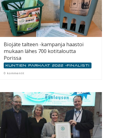
Biojäte talteen -kampanja haastoi
mukaan lähes 700 kotitaloutta
Porissa
Kuntien parhaat 2022 -finalisti
0 kommentit