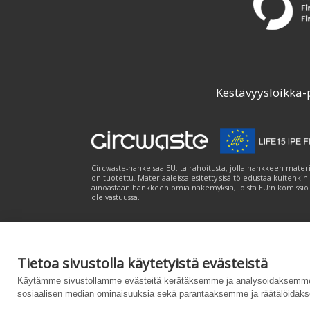
Kestävyysloikka-
Circwaste-hanke saa EU:lta rahoitusta, jolla hankkeen materi
on tuotettu. Materiaaleissa esitetty sisältö edustaa kuitenkin
ainoastaan hankkeen omia näkemyksiä, joista EU:n komissio
ole vastuussa.
Tietoa sivustolla käytetyistä evästeistä
Palvelukuvaus
|
Tietosuojailmoitus
|
Saavutet
Käytämme sivustollamme evästeitä kerätäksemme ja analysoidaksemme 
sosiaalisen median ominaisuuksia sekä parantaaksemme ja räätälöidäks
Powered by
– Suunniteltu
Customizrilla