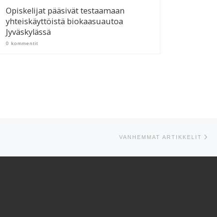
Opiskelijat pääsivät testaamaan
yhteiskäyttöistä biokaasuautoa
Jyväskylässä
0 kommentit
Va
VANHEMMAT ARTIKKELIT