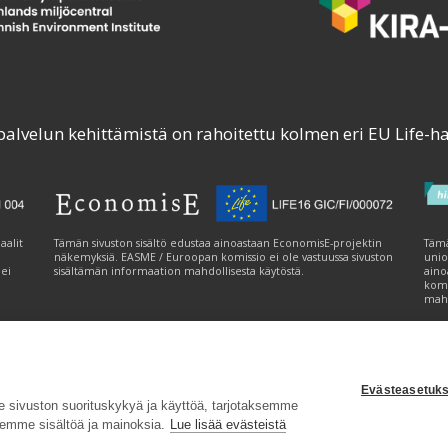
palvelun kehittämistä on rahoitettu kolmen eri EU Life-h
aalit
Tämän sivuston sisältö edustaa ainoastaan EconomisE-projektin
Tämä
näkemyksiä. EASME / Euroopan komissio ei ole vastuussa sivuston
unio
 ei
sisältämän informaation mahdollisesta käytöstä.
aino
komi
mahd
Evästeasetuks
tavuusseloste
|
Evästeasetukset
|
Lähetä palautetta (syke.fi)
sivuston suorituskykyä ja käyttöä, tarjotaksemme
emme sisältöä ja mainoksia.
Lue lisää evästeistä