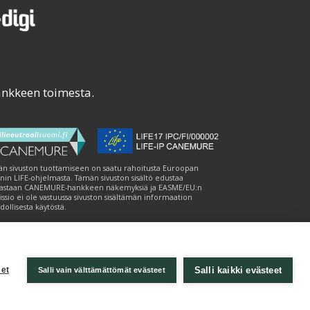
ankkeen toimesta.
n sivuston tuottamiseen on saatu rahoitusta Euroopan
nin LIFE-ohjelmasta. Tämän sivuston sisältö edustaa
astaan CANEMURE-hankkeen näkemyksiä ja EASME/EU:n
ssio ei ole vastuussa sivuston sisältämän informaation
ollisesta käytöstä.
Salli kaikki evästeet
et
Salli vain välttämättömät evästeet