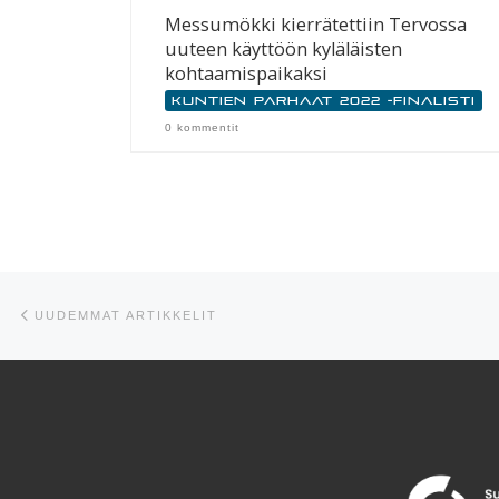
Messumökki kierrätettiin Tervossa
uuteen käyttöön kyläläisten
kohtaamispaikaksi
Kuntien parhaat 2022 -finalisti
0 kommentit
Artikkelien navigointi
Uudemmat artikkelit
UUDEMMAT ARTIKKELIT