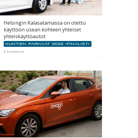
Helsingin Kalasatamassa on otettu
käyttöön usean kohteen yhteiset
yhteiskäyttöautot
Kuntien parhaat 2022 -finalisti
0 kommentit