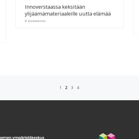
Innoverstaassa keksitään
ylijäämämateriaaleille uutta elämää
0 kommentit
1
2
3
4