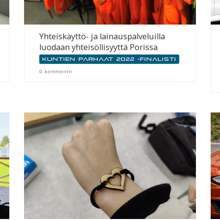
Yhteiskäyttö- ja lainauspalveluilla
luodaan yhteisöllisyyttä Porissa
Kuntien parhaat 2022 -finalisti
0 kommentit