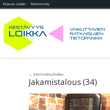
Kirjaudu sisään
Rekisteröidy
Skip to content
Vaikuttavien
ratkaisujen
tietopankki
←
Kiertotalousloikka
Jakamistalous (34)